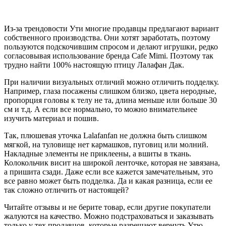
Из-за трендовости Ути многие продавцы предлагают вариант
собственного производства. Они хотят заработать, поэтому
пользуются подскочившим спросом и делают игрушки, редко
согласовывая использование бренда Cafe Mimi. Поэтому так
трудно найти 100% настоящую птицу Лалафан Дак.
При наличии визуальных отличий можно отличить подделку.
Например, глаза посажены слишком близко, цвета неродные,
пропорция головы к телу не та, длина меньше или больше 30
см и т.д. А если все нормально, то можно внимательнее
изучить материал и пошив.
Так, плюшевая уточка Lalafanfan не должна быть слишком
мягкой, на туловище нет кармашков, пуговиц или молний.
Накладные элементы не приклеены, а вшиты в ткань.
Колокольчик висит на широкой ленточке, которая не завязана,
а пришита сзади. Даже если все кажется замечательным, это
все равно может быть подделка. Да и какая разница, если ее
так сложно отличить от настоящей?
Читайте отзывы и не берите товар, если другие покупатели
жалуются на качество. Можно подстраховаться и заказывать
только у тех продавцов, которые разрешают вернуть Утю,