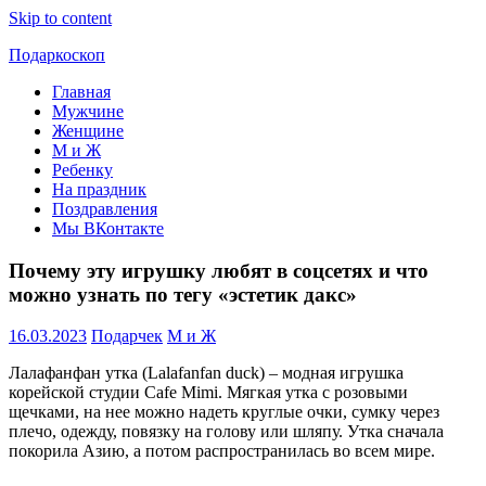
Skip to content
Подаркоскоп
Главная
Поможем
Мужчине
выбрать
Женщине
что
М и Ж
подарить
Ребенку
На праздник
Поздравления
Мы ВКонтакте
Почему эту игрушку любят в соцсетях и что
можно узнать по тегу «эстетик дакс»
16.03.2023
Подарчек
М и Ж
Лалафанфан утка (Lalafanfan duck) – модная игрушка
корейской студии Cafe Mimi. Мягкая утка с розовыми
щечками, на нее можно надеть круглые очки, сумку через
плечо, одежду, повязку на голову или шляпу. Утка сначала
покорила Азию, а потом распространилась во всем мире.