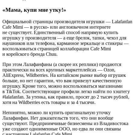
«Мама, купи мне утку!»
Официальной страницы производителя игрушки — Lalafanfan
Cafe Mimi — в русско- или англоязычном интернете
не существует. Единственный способ напрямую купить
игрушку у производителя — а еще брелок, тапки, чехол для
наушников или телефона, карманное зеркальце и стикеры —
воспользоваться страницей коллаборации Cafe Mimi
и корейского бренда Chuu.
При этом Лалафанфаны (а скорее их реплики) продаются
практически на всех крупных маркетплейсах — Ozon,
AliExpress, Wildberries. На китайском рынке выбор игрушек
больше, но нет гарантии, что вам привезут качественную
игрушку. Кроме того, можно воспользоваться магазинами
в TikTok. Соответствующие профили легко найти по хэштегу
#lalafanfan. За утенка, как правило, просят до 2 тысяч рублей,
хотя на Wildberries есть товары и за 4 тысячи.
Непонятно, можно ли купить оригинальную уточку
Лалафанфан. Нет доказательств того, что они вообще
существуют. Предприимчивые бизнесмены из Владивостока
уже создают одноименные ООО, но едва ли они связаны
с настоящим Lalafanfan Cafe Mimi.