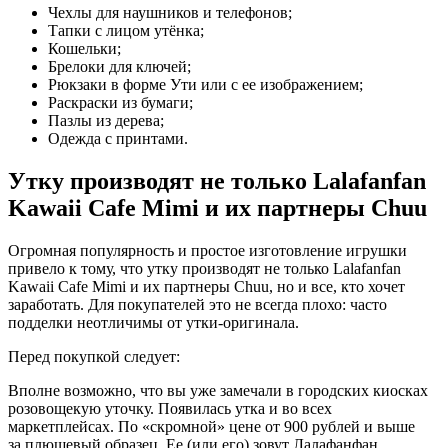
Чехлы для наушников и телефонов;
Тапки с лицом утёнка;
Кошельки;
Брелоки для ключей;
Рюкзаки в форме Ути или с ее изображением;
Раскраски из бумаги;
Пазлы из дерева;
Одежда с принтами.
Утку производят не только Lalafanfan
Kawaii Cafe Mimi и их партнеры Chuu
Огромная популярность и простое изготовление игрушки
привело к тому, что утку производят не только Lalafanfan
Kawaii Cafe Mimi и их партнеры Chuu, но и все, кто хочет
заработать. Для покупателей это не всегда плохо: часто
подделки неотличимы от утки-оригинала.
Перед покупкой следует:
Вполне возможно, что вы уже замечали в городских киосках
розовощекую уточку. Появилась утка и во всех
маркетплейсах. По «скромной» цене от 900 рублей и выше
за плюшевый образец. Ее (или его) зовут Лалафанфан.