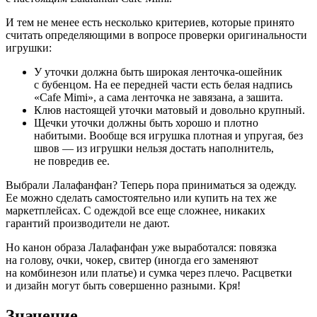
И тем не менее есть несколько критериев, которые принято
считать определяющими в вопросе проверки оригинальности
игрушки:
У уточки должна быть широкая ленточка-ошейник
с бубенцом. На ее передней части есть белая надпись
«Cafe Mimi», а сама ленточка не завязана, а зашита.
Клюв настоящей уточки матовый и довольно крупный.
Щечки уточки должны быть хорошо и плотно
набитыми. Вообще вся игрушка плотная и упругая, без
швов — из игрушки нельзя достать наполнитель,
не повредив ее.
Выбрали Лалафанфан? Теперь пора приниматься за одежду.
Ее можно сделать самостоятельно или купить на тех же
маркетплейсах. С одеждой все еще сложнее, никаких
гарантий производители не дают.
Но канон образа Лалафанфан уже выработался: повязка
на голову, очки, чокер, свитер (иногда его заменяют
на комбинезон или платье) и сумка через плечо. Расцветки
и дизайн могут быть совершенно разными. Кря!
Значение