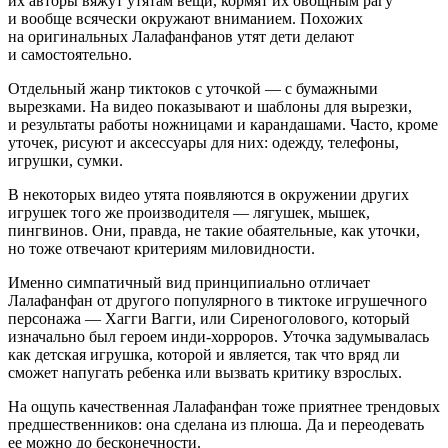
их авторы вяжут утятам вещи, кормят их овощным рагу
и вообще всячески окружают вниманием. Похожих
на оригинальных Лалафанфанов утят дети делают
и самостоятельно.
Отдельный жанр тиктоков с уточкой — с бумажными
вырезками. На видео показывают и шаблоны для вырезки,
и результаты работы ножницами и карандашами. Часто, кроме
уточек, рисуют и аксессуары для них: одежду, телефоны,
игрушки, сумки.
В некоторых видео утята появляются в окружении других
игрушек того же производителя — лягушек, мышек,
пингвинов. Они, правда, не такие обаятельные, как уточки,
но тоже отвечают критериям миловидности.
Именно симпатичный вид принципиально отличает
Лалафанфан от другого популярного в тиктоке игрушечного
персонажа — Хагги Вагги, или Сиреноголового, который
изначально был героем инди-хорроров. Уточка задумывалась
как детская игрушка, которой и является, так что вряд ли
сможет напугать ребенка или вызвать критику взрослых.
На ощупь качественная Лалафанфан тоже приятнее трендовых
предшественников: она сделана из плюша. Да и переодевать
ее можно до бесконечности.