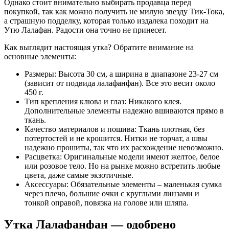
Однако стоит внимательно выбирать продавца перед
покупкой, так как можно получить не милую звезду Тик-Тока,
а страшную подделку, которая только издалека походит на
Утю Лалафан. Радости она точно не принесет.
Как выглядит настоящая утка? Обратите внимание на
основные элементы:
Размеры: Высота 30 см, а ширина в диапазоне 23-27 см
(зависит от подвида лалафанфан). Все это весит около
450 г.
Тип крепления клюва и глаз: Никакого клея.
Дополнительные элементы надежно вшиваются прямо в
ткань.
Качество материалов и пошива: Ткань плотная, без
потертостей и не крошится. Нитки не торчат, а швы
надежно прошиты, так что их расхождение невозможно.
Расцветка: Оригинальные модели имеют желтое, белое
или розовое тело. Но на рынке можно встретить любые
цвета, даже самые экзотичные.
Аксессуары: Обязательные элементы – маленькая сумка
через плечо, большие очки с круглыми линзами и
тонкой оправой, повязка на голове или шляпа.
Утка Лалафанфан — одобрено