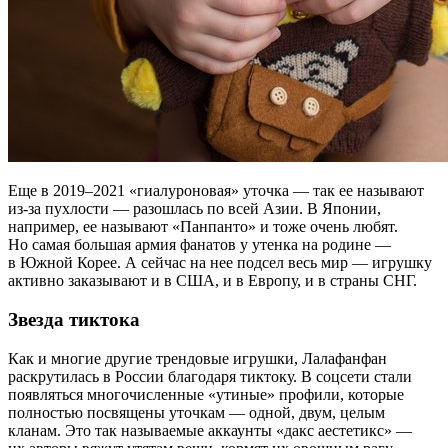
Еще в 2019–2021 «гиалуроновая» уточка — так ее называют
из-за пухлости — разошлась по всей Азии. В Японии,
например, ее называют «Панпанто» и тоже очень любят.
Но самая большая армия фанатов у утенка на родине —
в Южной Корее. А сейчас на нее подсел весь мир — игрушку
активно заказывают и в США, и в Европу, и в страны СНГ.
Звезда тиктока
Как и многие другие трендовые игрушки, Лалафанфан
раскрутилась в России благодаря тиктоку. В соцсети стали
появляться многочисленные «утиные» профили, которые
полностью посвящены уточкам — одной, двум, целым
кланам. Это так называемые аккаунты «дакс аестетикс» —