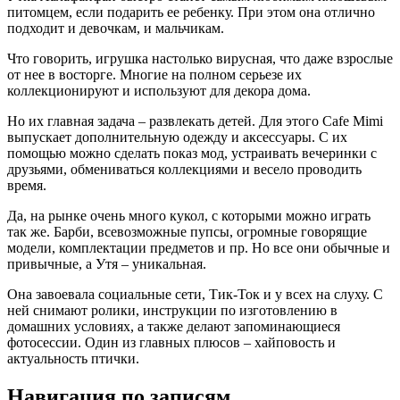
питомцем, если подарить ее ребенку. При этом она отлично
подходит и девочкам, и мальчикам.
Что говорить, игрушка настолько вирусная, что даже взрослые
от нее в восторге. Многие на полном серьезе их
коллекционируют и используют для декора дома.
Но их главная задача – развлекать детей. Для этого Cafe Mimi
выпускает дополнительную одежду и аксессуары. С их
помощью можно сделать показ мод, устраивать вечеринки с
друзьями, обмениваться коллекциями и весело проводить
время.
Да, на рынке очень много кукол, с которыми можно играть
так же. Барби, всевозможные пупсы, огромные говорящие
модели, комплектации предметов и пр. Но все они обычные и
привычные, а Утя – уникальная.
Она завоевала социальные сети, Тик-Ток и у всех на слуху. С
ней снимают ролики, инструкции по изготовлению в
домашних условиях, а также делают запоминающиеся
фотосессии. Один из главных плюсов – хайповость и
актуальность птички.
Навигация по записям