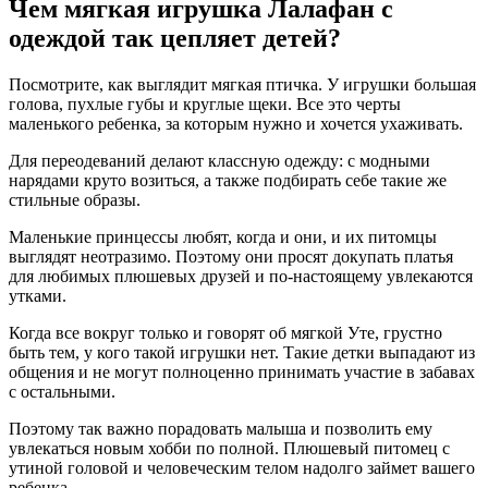
Чем мягкая игрушка Лалафан с
одеждой так цепляет детей?
Посмотрите, как выглядит мягкая птичка. У игрушки большая
голова, пухлые губы и круглые щеки. Все это черты
маленького ребенка, за которым нужно и хочется ухаживать.
Для переодеваний делают классную одежду: с модными
нарядами круто возиться, а также подбирать себе такие же
стильные образы.
Маленькие принцессы любят, когда и они, и их питомцы
выглядят неотразимо. Поэтому они просят докупать платья
для любимых плюшевых друзей и по-настоящему увлекаются
утками.
Когда все вокруг только и говорят об мягкой Уте, грустно
быть тем, у кого такой игрушки нет. Такие детки выпадают из
общения и не могут полноценно принимать участие в забавах
с остальными.
Поэтому так важно порадовать малыша и позволить ему
увлекаться новым хобби по полной. Плюшевый питомец с
утиной головой и человеческим телом надолго займет вашего
ребенка.