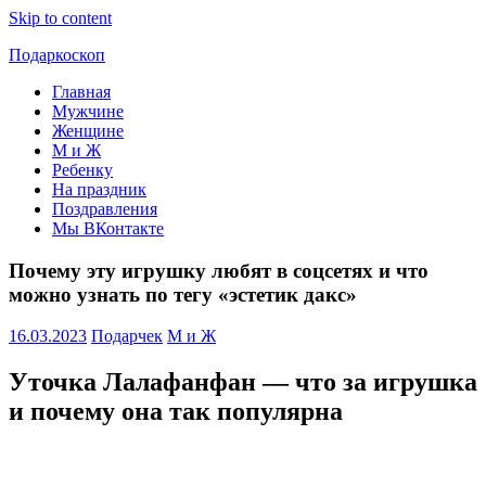
Skip to content
Подаркоскоп
Главная
Поможем
Мужчине
выбрать
Женщине
что
М и Ж
подарить
Ребенку
На праздник
Поздравления
Мы ВКонтакте
Почему эту игрушку любят в соцсетях и что
можно узнать по тегу «эстетик дакс»
16.03.2023
Подарчек
М и Ж
Уточка Лалафанфан — что за игрушка
и почему она так популярна