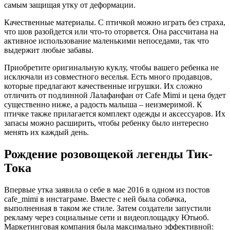
самым защищая утку от деформации.
Качественные материалы. С птичкой можно играть без страха,
что шов разойдется или что-то оторвется. Она рассчитана на
активное использование маленькими непоседами, так что
выдержит любые забавы.
Приобретите оригинальную куклу, чтобы вашего ребенка не
исключали из совместного веселья. Есть много продавцов,
которые предлагают качественные игрушки. Их сложно
отличить от подлинной Лалафанфан от Cafe Mimi и цена будет
существенно ниже, а радость малыша – неизмеримой. К
птичке также прилагается комплект одежды и аксессуаров. Их
запасы можно расширить, чтобы ребенку было интересно
менять их каждый день.
Рождение розовощекой легенды Тик-
Тока
Впервые утка заявила о себе в мае 2016 в одном из постов
cafe_mimi в инстаграме. Вместе с ней была собачка,
выполненная в таком же стиле. Затем создатели запустили
рекламу через социальные сети и видеоплощадку Ютьюб.
Маркетинговая компания была максимально эффективной: