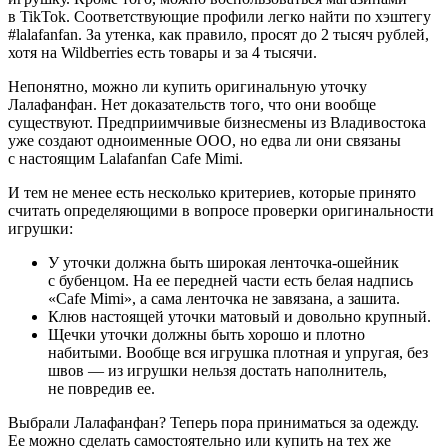
в TikTok. Соответствующие профили легко найти по хэштегу
#lalafanfan. За утенка, как правило, просят до 2 тысяч рублей,
хотя на Wildberries есть товары и за 4 тысячи.
Непонятно, можно ли купить оригинальную уточку
Лалафанфан. Нет доказательств того, что они вообще
существуют. Предприимчивые бизнесмены из Владивостока
уже создают одноименные ООО, но едва ли они связаны
с настоящим Lalafanfan Cafe Mimi.
И тем не менее есть несколько критериев, которые принято
считать определяющими в вопросе проверки оригинальности
игрушки:
У уточки должна быть широкая ленточка-ошейник
с бубенцом. На ее передней части есть белая надпись
«Cafe Mimi», а сама ленточка не завязана, а зашита.
Клюв настоящей уточки матовый и довольно крупный.
Щечки уточки должны быть хорошо и плотно
набитыми. Вообще вся игрушка плотная и упругая, без
швов — из игрушки нельзя достать наполнитель,
не повредив ее.
Выбрали Лалафанфан? Теперь пора приниматься за одежду.
Ее можно сделать самостоятельно или купить на тех же