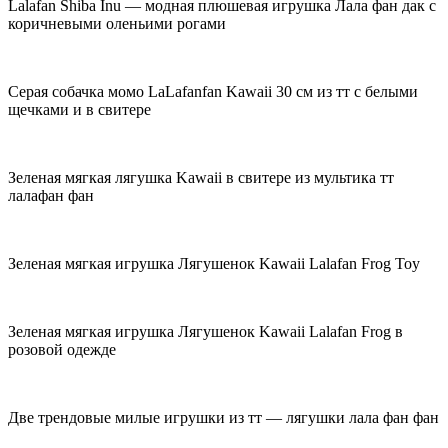
Lalafan Shiba Inu — модная плюшевая игрушка Лала фан дак с
коричневыми оленьими рогами
Серая собачка момо LaLafanfan Kawaii 30 см из тт с белыми
щечками и в свитере
Зеленая мягкая лягушка Kawaii в свитере из мультика тт
лалафан фан
Зеленая мягкая игрушка Лягушенок Kawaii Lalafan Frog Toy
Зеленая мягкая игрушка Лягушенок Kawaii Lalafan Frog в
розовой одежде
Две трендовые милые игрушки из тт — лягушки лала фан фан