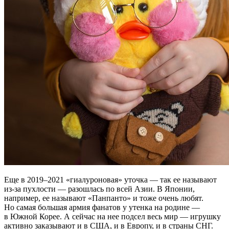
Еще в 2019–2021 «гиалуроновая» уточка — так ее называют
из-за пухлости — разошлась по всей Азии. В Японии,
например, ее называют «Панпанто» и тоже очень любят.
Но самая большая армия фанатов у утенка на родине —
в Южной Корее. А сейчас на нее подсел весь мир — игрушку
активно заказывают и в США, и в Европу, и в страны СНГ.