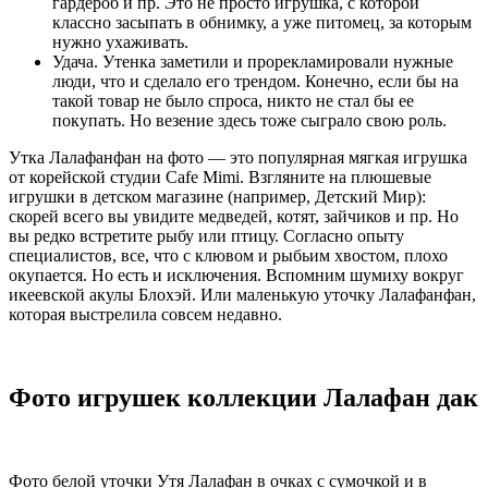
гардероб и пр. Это не просто игрушка, с которой
классно засыпать в обнимку, а уже питомец, за которым
нужно ухаживать.
Удача. Утенка заметили и прорекламировали нужные
люди, что и сделало его трендом. Конечно, если бы на
такой товар не было спроса, никто не стал бы ее
покупать. Но везение здесь тоже сыграло свою роль.
Утка Лалафанфан на фото — это популярная мягкая игрушка
от корейской студии Cafe Mimi. Взгляните на плюшевые
игрушки в детском магазине (например, Детский Мир):
скорей всего вы увидите медведей, котят, зайчиков и пр. Но
вы редко встретите рыбу или птицу. Согласно опыту
специалистов, все, что с клювом и рыбьим хвостом, плохо
окупается. Но есть и исключения. Вспомним шумиху вокруг
икеевской акулы Блохэй. Или маленькую уточку Лалафанфан,
которая выстрелила совсем недавно.
Фото игрушек коллекции Лалафан дак
Фото белой уточки Утя Лалафан в очках с сумочкой и в