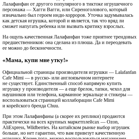
Лалафанфан от другого популярного в тиктоке игрушечного
персонажа — Хагги Вагги, или Сиреноголового, который
изначально был героем инди-хорроров. Уточка задумывалась
как детская игрушка, которой и является, так что вряд ли
сможет напугать ребенка или вызвать критику взрослых.
На ощупь качественная Лалафанфан тоже приятнее трендовых
предшественников: она сделана из плюша. Да и переодевать
ее можно до бесконечности.
«Мама, купи мне утку!»
Официальной страницы производителя игрушки — Lalafanfan
Cafe Mimi — в русско- или англоязычном интернете
не существует. Единственный способ напрямую купить
игрушку у производителя — а еще брелок, тапки, чехол для
наушников или телефона, карманное зеркальце и стикеры —
воспользоваться страницей коллаборации Cafe Mimi
и корейского бренда Chuu.
При этом Лалафанфаны (а скорее их реплики) продаются
практически на всех крупных маркетплейсах — Ozon,
AliExpress, Wildberries. На китайском рынке выбор игрушек
больше, но нет гарантии, что вам привезут качественную
игрушку. Кроме того, можно воспользоваться магазинами