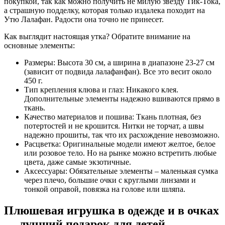
покупкой, так как можно получить не милую звезду Тик-Тока,
а страшную подделку, которая только издалека походит на
Утю Лалафан. Радости она точно не принесет.
Как выглядит настоящая утка? Обратите внимание на
основные элементы:
Размеры: Высота 30 см, а ширина в диапазоне 23-27 см
(зависит от подвида лалафанфан). Все это весит около
450 г.
Тип крепления клюва и глаз: Никакого клея.
Дополнительные элементы надежно вшиваются прямо в
ткань.
Качество материалов и пошива: Ткань плотная, без
потертостей и не крошится. Нитки не торчат, а швы
надежно прошиты, так что их расхождение невозможно.
Расцветка: Оригинальные модели имеют желтое, белое
или розовое тело. Но на рынке можно встретить любые
цвета, даже самые экзотичные.
Аксессуары: Обязательные элементы – маленькая сумка
через плечо, большие очки с круглыми линзами и
тонкой оправой, повязка на голове или шляпа.
Плюшевая игрушка в одежде и в очках
— лучший подарок для детей