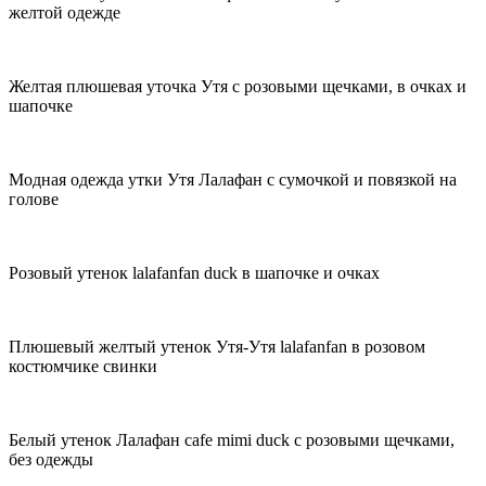
желтой одежде
Желтая плюшевая уточка Утя с розовыми щечками, в очках и
шапочке
Модная одежда утки Утя Лалафан с сумочкой и повязкой на
голове
Розовый утенок lalafanfan duck в шапочке и очках
Плюшевый желтый утенок Утя-Утя lalafanfan в розовом
костюмчике свинки
Белый утенок Лалафан cafe mimi duck с розовыми щечками,
без одежды