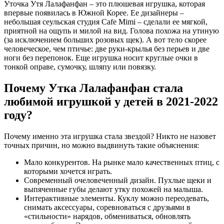
Уточка Утя Лалафанфан – это плюшевая игрушка, которая
впервые появилась в Южной Корее. Ее дизайнеры –
небольшая сеульская студия Cafe Mimi – сделали ее мягкой,
приятной на ощупь и милой на вид. Голова похожа на утиную
(за исключением больших розовых щек). А вот тело скорее
человеческое, чем птичье: две руки-крылья без перьев и две
ноги без перепонок. Еще игрушка носит круглые очки в
тонкой оправе, сумочку, шляпу или повязку.
Почему Утка Лалафанфан стала
любимой игрушкой у детей в 2021-2022
году?
Почему именно эта игрушка стала звездой? Никто не назовет
точных причин, но можно выдвинуть такие объяснения:
Мало конкурентов. На рынке мало качественных птиц, с
которыми хочется играть.
Современный очеловеченный дизайн. Пухлые щеки и
выпяченные губы делают утку похожей на малыша.
Интерактивные элементы. Куклу можно переодевать,
снимать аксессуары, соревноваться с друзьями в
«стильности» нарядов, обмениваться, обновлять