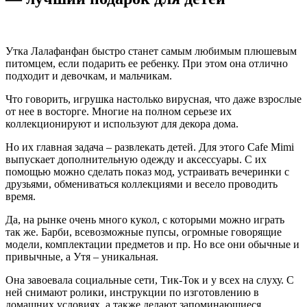
Утка Лалафанфан быстро станет самым любимым плюшевым
питомцем, если подарить ее ребенку. При этом она отлично
подходит и девочкам, и мальчикам.
Что говорить, игрушка настолько вирусная, что даже взрослые
от нее в восторге. Многие на полном серьезе их
коллекционируют и используют для декора дома.
Но их главная задача – развлекать детей. Для этого Cafe Mimi
выпускает дополнительную одежду и аксессуары. С их
помощью можно сделать показ мод, устраивать вечеринки с
друзьями, обмениваться коллекциями и весело проводить
время.
Да, на рынке очень много кукол, с которыми можно играть
так же. Барби, всевозможные пупсы, огромные говорящие
модели, комплектации предметов и пр. Но все они обычные и
привычные, а Утя – уникальная.
Она завоевала социальные сети, Тик-Ток и у всех на слуху. С
ней снимают ролики, инструкции по изготовлению в
домашних условиях, а также делают запоминающиеся