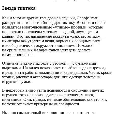
Звезда тиктока
Как и многие другие трендовые игрушки, Лалафанфан
раскрутилась в России благодаря тиктоку. В соцсети стали
появляться многочисленные «утиные» профили, которые
полностью посвящены уточкам — одной, двум, целым
кланам. Это так называемые аккаунты «дакс аестетикс» —
их авторы вяжут утятам вещи, кормят их овощным рагу
и вообще всячески окружают вниманием. Похожих
на оригинальных Лалафанфанов утят дети делают
и самостоятельно.
Отдельный жанр тиктоков с уточкой — с бумажными
вырезками. На видео показывают и шаблоны для вырезки,
и результаты работы ножницами и карандашами. Часто, кроме
уточек, рисуют и аксессуары для них: одежду, телефоны,
игрушки, сумки.
В некоторых видео утята появляются в окружении других
игрушек того же производителя — лягушек, мышек,
пингвинов. Они, правда, не такие обаятельные, как уточки,
но тоже отвечают критериям миловидности.
Именно симпатичный вид принципиально отличает