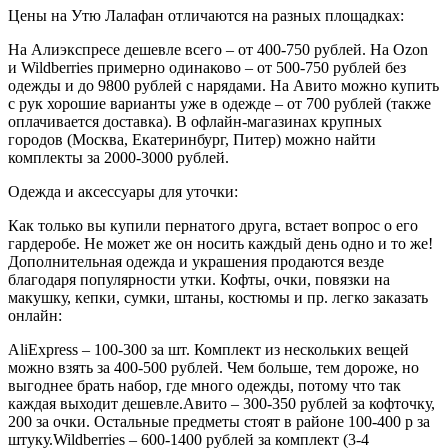
Цены на Утю Лалафан отличаются на разных площадках:
На Алиэкспресе дешевле всего – от 400-750 рублей. На Ozon
и Wildberries примерно одинаково – от 500-750 рублей без
одежды и до 9800 рублей с нарядами. На Авито можно купить
с рук хорошие варианты уже в одежде – от 700 рублей (также
оплачивается доставка). В офлайн-магазинах крупных
городов (Москва, Екатеринбург, Питер) можно найти
комплекты за 2000-3000 рублей.
Одежда и аксессуары для уточки:
Как только вы купили пернатого друга, встает вопрос о его
гардеробе. Не может же он носить каждый день одно и то же!
Дополнительная одежда и украшения продаются везде
благодаря популярности утки. Кофты, очки, повязки на
макушку, кепки, сумки, штаны, костюмы и пр. легко заказать
онлайн:
AliExpress – 100-300 за шт. Комплект из нескольких вещей
можно взять за 400-500 рублей. Чем больше, тем дороже, но
выгоднее брать набор, где много одежды, потому что так
каждая выходит дешевле.Авито – 300-350 рублей за кофточку,
200 за очки. Остальные предметы стоят в районе 100-400 р за
штуку.Wildberries – 600-1400 рублей за комплект (3-4