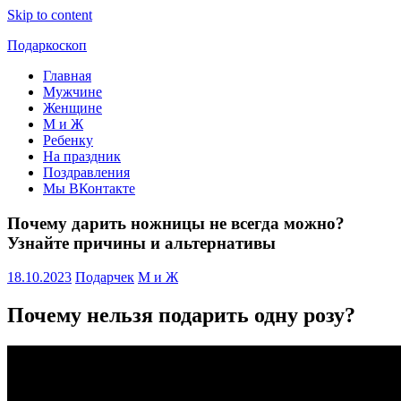
Skip to content
Подаркоскоп
Главная
Поможем
Мужчине
выбрать
Женщине
что
М и Ж
подарить
Ребенку
На праздник
Поздравления
Мы ВКонтакте
Почему дарить ножницы не всегда можно?
Узнайте причины и альтернативы
18.10.2023
Подарчек
М и Ж
Почему нельзя подарить одну розу?