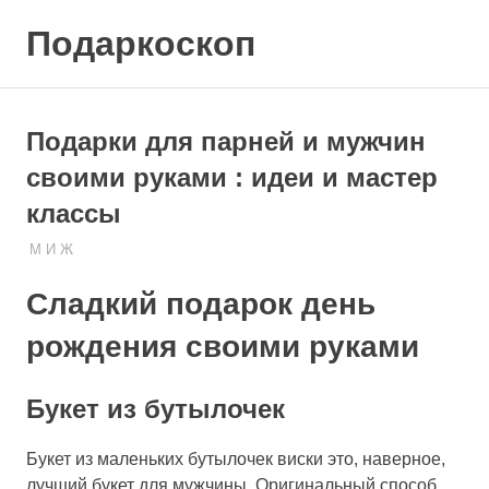
Skip
Подаркоскоп
to
content
Поможем
выбрать
что
Подарки для парней и мужчин
подарить
своими руками : идеи и мастер
классы
26.08.2019
ПОДАРЧЕК
М И Ж
Сладкий подарок день
рождения своими руками
Букет из бутылочек
Букет из маленьких бутылочек виски это, наверное,
лучший букет для мужчины. Оригинальный способ