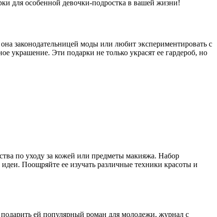
арки для особенной девочки-подростка в вашей жизни!
ли она законодательницей моды или любит экспериментировать с
е украшение. Эти подарки не только украсят ее гардероб, но
едства по уходу за кожей или предметы макияжа. Набор
 идеи. Поощряйте ее изучать различные техники красоты и
 подарить ей популярный роман для молодежи, журнал с