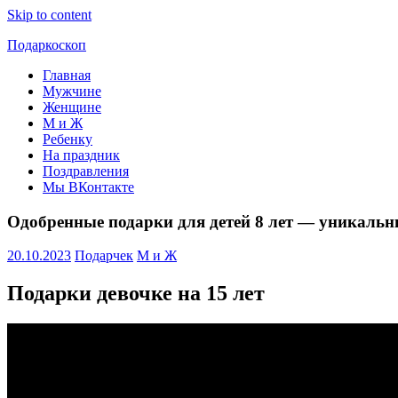
Skip to content
Подаркоскоп
Главная
Поможем
Мужчине
выбрать
Женщине
что
М и Ж
подарить
Ребенку
На праздник
Поздравления
Мы ВКонтакте
Одобренные подарки для детей 8 лет — уникальн
20.10.2023
Подарчек
М и Ж
Подарки девочке на 15 лет