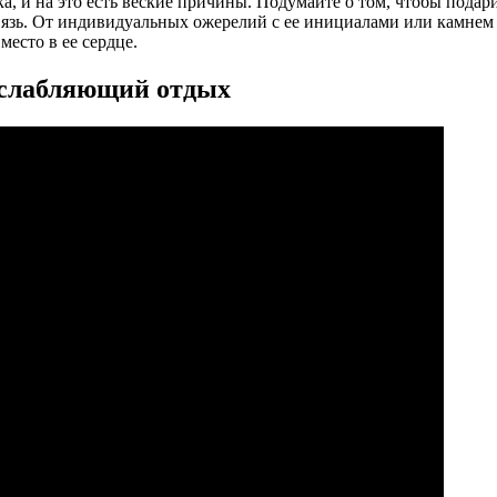
, и на это есть веские причины. Подумайте о том, чтобы подар
связь. От индивидуальных ожерелий с ее инициалами или камне
есто в ее сердце.
асслабляющий отдых