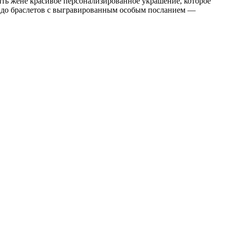
ить жене красивое персонализированное украшение, которое
м до браслетов с выгравированным особым посланием —