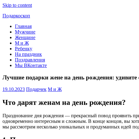
Skip to content
Подаркоскоп
Главная
Поможем
Мужчине
выбрать
Женщине
что
М и Ж
подарить
Ребенку
На праздник
Поздравления
Мы ВКонтакте
Лучшие подарки жене на день рождения: удивите 
19.10.2023
Подарчек
М и Ж
Что дарят женам на день рождения?
Празднование дня рождения — прекрасный повод проявить приз
одновременно интересным и сложным. В конце концов, вы хоти
мы рассмотрим несколько уникальных и продуманных идей под