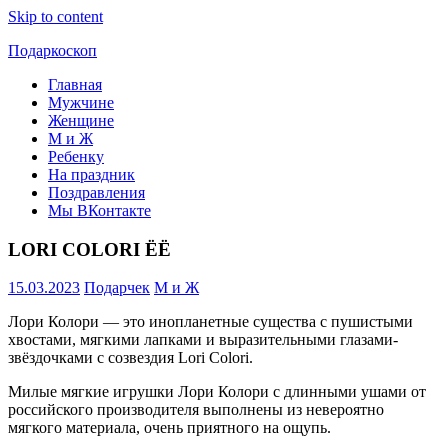
Skip to content
Подаркоскоп
Главная
Поможем
Мужчине
выбрать
Женщине
что
М и Ж
подарить
Ребенку
На праздник
Поздравления
Мы ВКонтакте
LORI COLORI ЁЁ
15.03.2023
Подарчек
М и Ж
Лори Колори — это инопланетные существа с пушистыми
хвостами, мягкими лапками и выразительными глазами-
звёздочками с созвездия Lori Colori.
Милые мягкие игрушки Лори Колори с длинными ушами от
российского производителя выполнены из невероятно
мягкого материала, очень приятного на ощупь.