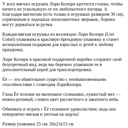
У всех мягких игрушек Лори Колори крутится голова, чтобы
ничего не ускользнуло от их любопытного взгляда. А
благодаря магнитам (есть только в игрушках размером 30 см),
спрятанным в ладошках инопланетных зверьков, Лорики
могут держаться за ручки.
Каждая мягкая игрушка из коллекции Лори Колори (Lori
Colori) упакована в красивую брендовую упаковку и станет
великолепным подарком для взрослых и детей к любому
празднику.
Лори Колори в красивой подарочной коробке сохранит свой
безупречный вид, ведь мы бережно упаковали ее в
дополнительный короб для транспортировки.
Ёё — это обаятельное существо с необыкновенными
способностями с созвездия ЛориКолори.
Глаза Ёё похожи на маленькие солнышки, пушистый мех —
нежно-розовый, словно цвет рассветного и закатного неба.
Обнимать и играть с Ёё сплошное удовольствие, ведь она
невероятно мягкая и уютная на ощупь!
Размер упаковки 25 см: 28х23х15 см