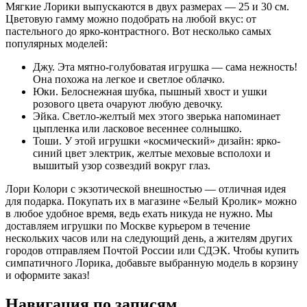
Мягкие Лорики выпускаются в двух размерах — 25 и 30 см.
Цветовую гамму можно подобрать на любой вкус: от
пастельного до ярко-контрастного. Вот несколько самых
популярных моделей:
Джу. Эта мятно-голубоватая игрушка — сама нежность!
Она похожа на легкое и светлое облачко.
Юки. Белоснежная шубка, пышный хвост и ушки
розового цвета очаруют любую девочку.
Эйка. Светло-желтый мех этого зверька напоминает
цыпленка или ласковое весеннее солнышко.
Тоши. У этой игрушки «космический» дизайн: ярко-
синий цвет электрик, желтые меховые всполохи и
вышитый узор созвездий вокруг глаз.
Лори Колори с экзотической внешностью — отличная идея
для подарка. Покупать их в магазине «Белый Кролик» можно
в любое удобное время, ведь ехать никуда не нужно. Мы
доставляем игрушки по Москве курьером в течение
нескольких часов или на следующий день, а жителям других
городов отправляем Почтой России или СДЭК. Чтобы купить
симпатичного Лорика, добавьте выбранную модель в корзину
и оформите заказ!
Навигация по записям