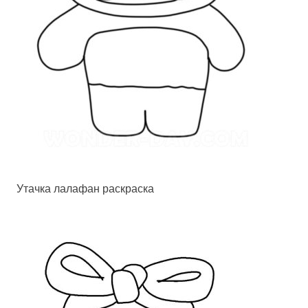
Утачка лалафан раскраска