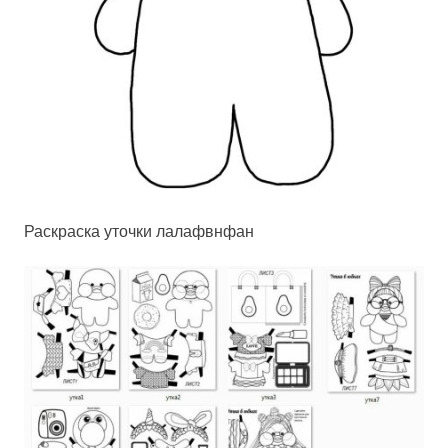
Раскраска уточки лалафвнфан