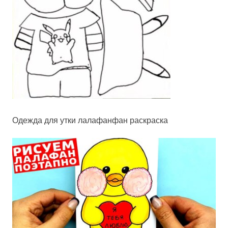
Одежда для утки лалафанфан раскраска