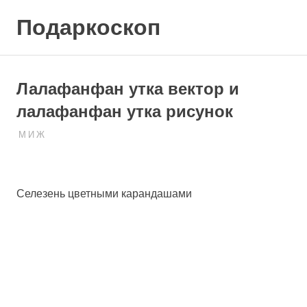
Skip
Подаркоскоп
to
content
Поможем
выбрать
что
Лалафанфан утка вектор и
подарить
лалафанфан утка рисунок
03.03.2023
ПОДАРЧЕК
М И Ж
Селезень цветными карандашами