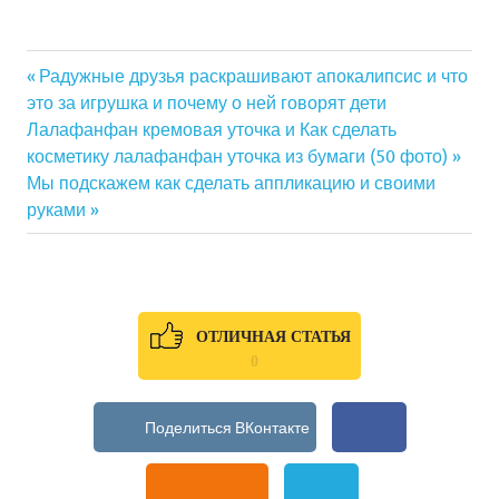
Previous
Радужные друзья раскрашивают апокалипсис и что
Навигация
это за игрушка и почему о ней говорят дети
Post:
Next
Лалафанфан кремовая уточка и Как сделать
по
Post:
косметику лалафанфан уточка из бумаги (50 фото) »
Мы подскажем как сделать аппликацию и своими
записям
руками
ОТЛИЧНАЯ СТАТЬЯ
0