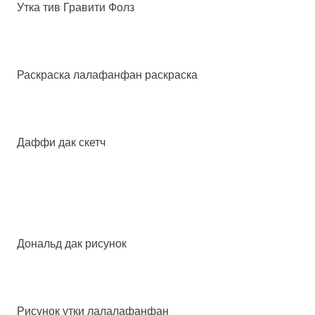
Утка тив Гравити Фолз
Раскраска лалафанфан раскраска
Даффи дак скетч
Дональд дак рисунок
Рисунок утки лалалафанфан