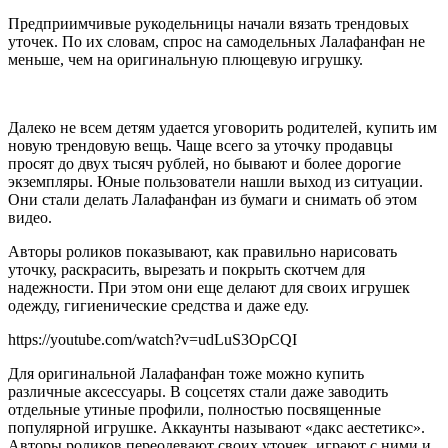
Предприимчивые рукодельницы начали вязать трендовых
уточек. По их словам, спрос на самодельных Лалафанфан не
меньше, чем на оригинальную плющевую игрушку.
Далеко не всем детям удается уговорить родителей, купить им
новую трендовую вещь. Чаще всего за уточку продавцы
просят до двух тысяч рублей, но бывают и более дорогие
экземпляры. Юные пользователи нашли выход из ситуации.
Они стали делать Лалафанфан из бумаги и снимать об этом
видео.
Авторы роликов показывают, как правильно нарисовать
уточку, раскрасить, вырезать и покрыть скотчем для
надежности. При этом они еще делают для своих игрушек
одежду, гигиенические средства и даже еду.
https://youtube.com/watch?v=udLuS3OpCQI
Для оригинальной Лалафанфан тоже можно купить
различные аксессуары. В соцсетях стали даже заводить
отдельные утиные профили, полностью посвященные
популярной игрушке. Аккаунты называют «дакс аестетикс».
Авторы роликов переодевают своих уточек, играют с ними и