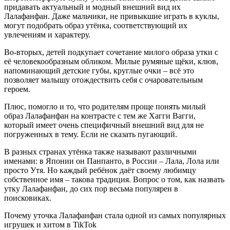
придавать актуальный и модный внешний вид их
Лалафанфан. Даже мальчики, не привыкшие играть в куклы,
могут подобрать образ утёнка, соответствующий их
увлечениям и характеру.
Во-вторых, детей подкупает сочетание милого образа утки с
её человекообразным обликом. Милые румяные щёки, клюв,
напоминающий детские губы, круглые очки – всё это
позволяет малышу отождествить себя с очаровательным
героем.
Плюс, помогло и то, что родителям проще понять милый
образ Лалафанфан на контрасте с тем же Хагги Вагги,
который имеет очень специфичный внешний вид для не
погруженных в тему. Если не сказать пугающий.
В разных странах утёнка также называют различными
именами: в Японии он Панпанто, в России – Лала, Лола или
просто Утя. Но каждый ребёнок даёт своему любимцу
собственное имя – такова традиция. Вопрос о том, как назвать
утку Лалафанфан, до сих пор весьма популярен в
поисковиках.
Почему уточка Лалафанфан стала одной из самых популярных
игрушек и хитом в TikTok