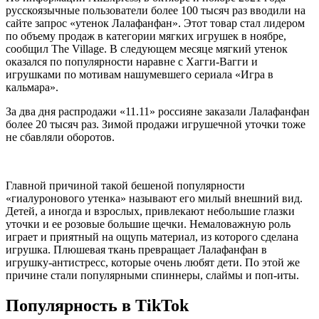
русскоязычные пользователи более 100 тысяч раз вводили на
сайте запрос «утенок Лалафанфан». Этот товар стал лидером
по объему продаж в категории мягких игрушек в ноябре,
сообщил The Village. В следующем месяце мягкий утенок
оказался по популярности наравне с Хагги-Вагги и
игрушками по мотивам нашумевшего сериала «Игра в
кальмара».
За два дня распродажи «11.11» россияне заказали Лалафанфан
более 20 тысяч раз. Зимой продажи игрушечной уточки тоже
не сбавляли оборотов.
Главной причиной такой бешеной популярности
«гиалуронового утенка» называют его милый внешний вид.
Детей, а иногда и взрослых, привлекают небольшие глазки
уточки и ее розовые большие щечки. Немаловажную роль
играет и приятный на ощупь материал, из которого сделана
игрушка. Плюшевая ткань превращает Лалафанфан в
игрушку-антистресс, которые очень любят дети. По этой же
причине стали популярными спиннеры, слаймы и поп-иты.
Популярность в TikTok