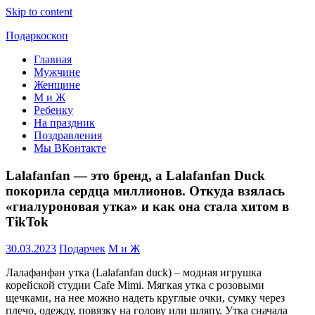
Skip to content
Подаркоскоп
Главная
Поможем
Мужчине
выбрать
Женщине
что
М и Ж
подарить
Ребенку
На праздник
Поздравления
Мы ВКонтакте
Lalafanfan — это бренд, а Lalafanfan Duck
покорила сердца миллионов. Откуда взялась
«гиалуроновая утка» и как она стала хитом в
TikTok
30.03.2023
Подарчек
М и Ж
Лалафанфан утка (Lalafanfan duck) – модная игрушка
корейской студии Cafe Mimi. Мягкая утка с розовыми
щечками, на нее можно надеть круглые очки, сумку через
плечо, одежду, повязку на голову или шляпу. Утка сначала