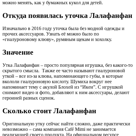
можно менять, как у бумажных кукол для детей.
Откуда появилась уточка Лалафанфан
Изначально в 2016 году уточка была без модной одежды и
прочих аксессуаров. Узнать её можно было по
«гиалуроновому клюву», румяным щекам и хохолку.
Значение
Утка Лалафанфан – просто популярная игрушка, без какого-то
скрытого смысла. Также ее часто называют гиалуроновой
уткой – все из-за клюва, напоминающего губы, в которые
вкололи гиалуроновую кислоту. Шумиха вокруг нее
напоминает тему с акулой Блохей из “Икеи”. С игрушкой
снимают видео и фото, добавляют к ним аксессуары, делают
героиней разных сценок.
Сколько стоит Лалафанфан
Оригинальную утку сейчас найти сложно, даже практически
невозможно – сама компания Café Mimi не занимается
реализацией своего продукта. На официальном ресурсе