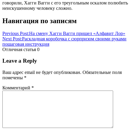
говорили, Хагги Вагги с его треугольным оскалом полюбить
неискушенному человеку сложно.
Навигация по записям
Previous Post:
На смену Хагги Вагги пришел «Алфавит Лор»
Next Post:
Раскладная коробочка с сюрпризом своими руками
пошаговая инструкция
Отличная статья
0
Leave a Reply
Ваш адрес email не будет опубликован.
Обязательные поля
помечены
*
Комментарий
*