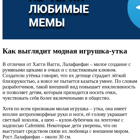
Как выглядит модная игрушка-утка
В отличии от Хагги Вагги, Лалафанфан – милое создание с
румяными щеками в очках и с пластиковым клювом.
Создатели утёнка говорят, что их детище страдает лёгкой
близорукостью, а вовсе не пытается казаться умнее. По словам
разработчиков, такой внешний вид повышает инклюзивность
и позволяет детям, которым приходится носить очки,
чувствовать себя более включенными в общество.
Хотя по всем признакам милая игрушка – утка, она имеет
вполне антропоморфные руки и ноги, её голову украшает
светлый хохолок, а шею – кулон-бубенчик на ленточке с
надписью Cafemimi. Некоторые дети уверены, что он
выступает средством связи их любимца с внешним миром.
Рост Лалафанфан – около 30 см.