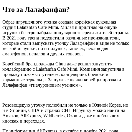
Что за Лалафанфан?
Образ игрушечного утенка создала корейская кукольная
студия Lalafanfan Cafe Mimi. Милая и приятная на ощупь
игрушка быстро набрала популярность среди жителей страны.
В 2021 году тренд подхватили различные производители,
которые стали выпускать уточку Лалафанфан в виде не только
мягкой игрушки, но и подушек, тапочек, чехлов для
смартфонов, пеналов и других товаров.
Корейский бренд одежды Chuu даже решил запустить
коллаборацию с Lalafanfan Cafe Mimi. Компания запустила в
продажу пижамы с утенком, канцелярию, брелоки и
карманные зеркальца. За пухлые щечки корейцы прозвали
Лалафанфан «гиалуроновым утенком».
Розовощекую уточку полюбили не только в Южной Корее, но
и в Японии, США и странах СНГ. Игрушку можно найти на
Amazon, AliExpress, Wildberries, Ozon и даже в небольших
киосках и переходах.
По информации AliExpress, в октябре и ноябре 2021 года