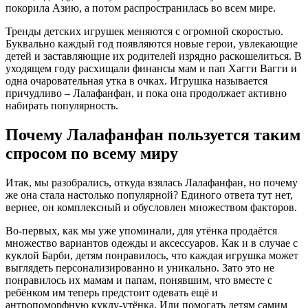
покорила Азию, а потом распространилась во всем мире.
Тренды детских игрушек меняются с огромной скоростью.
Буквально каждый год появляются новые герои, увлекающие
детей и заставляющие их родителей изрядно раскошелиться. В
уходящем году расхищали финансы мам и пап Хагги Вагги и
одна очаровательная утка в очках. Игрушка называется
причудливо – Лалафанфан, и пока она продолжает активно
набирать популярность.
Почему Лалафанфан пользуется таким
спросом по всему миру
Итак, мы разобрались, откуда взялась Лалафанфан, но почему
же она стала настолько популярной? Единого ответа тут нет,
вернее, он комплексный и обусловлен множеством факторов.
Во-первых, как мы уже упоминали, для утёнка продаётся
множество вариантов одежды и аксессуаров. Как и в случае с
куклой Барби, детям понравилось, что каждая игрушка может
выглядеть персонализированно и уникально. Зато это не
понравилось их мамам и папам, понявшим, что вместе с
ребёнком им теперь предстоит одевать ещё и
антропоморфную куклу-утёнка. Или помогать детям самим