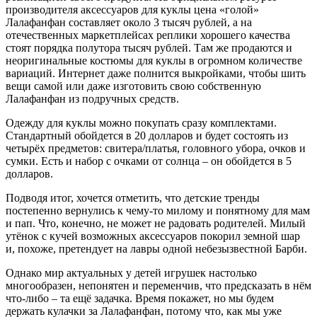
производителя аксессуаров для куклы цена «голой»
Лалафанфан составляет около 3 тысяч рублей, а на
отечественных маркетплейсах реплики хорошего качества
стоят порядка полутора тысяч рублей. Там же продаются и
неоригинальные костюмы для куклы в огромном количестве
вариаций. Интернет даже полнится выкройками, чтобы шить
вещи самой или даже изготовить свою собственную
Лалафанфан из подручных средств.
Одежду для куклы можно покупать сразу комплектами.
Стандартный обойдется в 20 долларов и будет состоять из
четырёх предметов: свитера/платья, головного убора, очков и
сумки. Есть и набор с очками от солнца – он обойдется в 5
долларов.
Подводя итог, хочется отметить, что детские тренды
постепенно вернулись к чему-то милому и понятному для мам
и пап. Что, конечно, не может не радовать родителей. Милый
утёнок с кучей возможных аксессуаров покорил земной шар
и, похоже, претендует на лавры одной небезызвестной Барби.
Однако мир актуальных у детей игрушек настолько
многообразен, непонятен и переменчив, что предсказать в нём
что-либо – та ещё задачка. Время покажет, но мы будем
держать кулачки за Лалафанфан, потому что, как мы уже