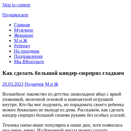
Skip to content
Подаркоскоп
Главная
Поможем
Мужчине
выбрать
Женщине
что
М и Ж
подарить
Ребенку
На праздник
Поздравления
Мы ВКонтакте
Как сделать большой киндер-сюрприз гладким
20.03.2023
Подарчек
М и Ж
Волшебное лакомство из детства: шоколадное яйцо с яркой
упаковкой, молочной основой и компактной игрушкой
внутри. Кто бы мог подумать, но порадовать своего ребенка
можно буквально не выходя из дома. Расскажем, как сделать
киндер сюрприз большой своими руками без особых усилий.
Техника папье-маше популярна в наши дни, хотя появилась
она очень давно. Из бумажной массы можно создать