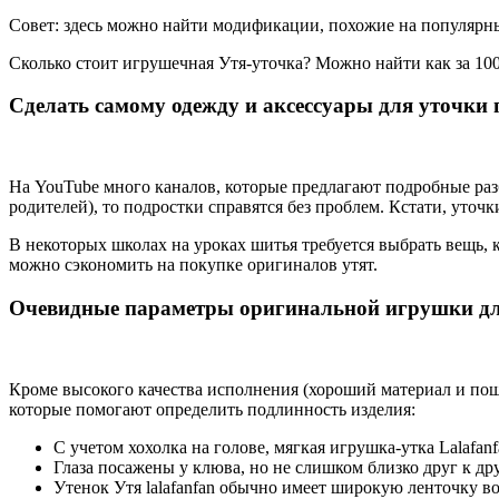
Совет: здесь можно найти модификации, похожие на популярный
Сколько стоит игрушечная Утя-уточка? Можно найти как за 1000
Сделать самому одежду и аксессуары для уточки
На YouTube много каналов, которые предлагают подробные раз
родителей), то подростки справятся без проблем. Кстати, уточк
В некоторых школах на уроках шитья требуется выбрать вещь, 
можно сэкономить на покупке оригиналов утят.
Очевидные параметры оригинальной игрушки дл
Кроме высокого качества исполнения (хороший материал и поши
которые помогают определить подлинность изделия:
С учетом хохолка на голове, мягкая игрушка-утка Lalafanfa
Глаза посажены у клюва, но не слишком близко друг к др
Утенок Утя lalafanfan обычно имеет широкую ленточку во