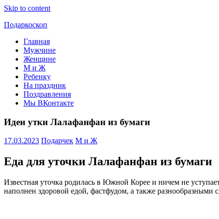
Skip to content
Подаркоскоп
Главная
Поможем
Мужчине
выбрать
Женщине
что
М и Ж
подарить
Ребенку
На праздник
Поздравления
Мы ВКонтакте
Идеи утки Лалафанфан из бумаги
17.03.2023
Подарчек
М и Ж
Еда для уточки Лалафанфан из бумаги
Известная уточка родилась в Южной Корее и ничем не уступае
наполнен здоровой едой, фастфудом, а также разнообразными 