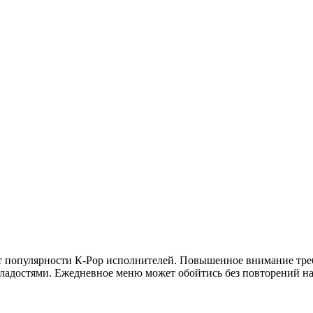
т популярности К-Pop исполнителей. Повышенное внимание треб
сладостями. Ежедневное меню может обойтись без повторений н