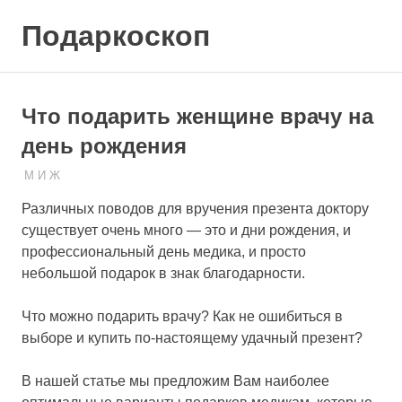
Skip
Подаркоскоп
to
content
Поможем
выбрать
что
Что подарить женщине врачу на
подарить
день рождения
21.03.2023
ПОДАРЧЕК
М И Ж
Различных поводов для вручения презента доктору
существует очень много — это и дни рождения, и
профессиональный день медика, и просто
небольшой подарок в знак благодарности.
Что можно подарить врачу? Как не ошибиться в
выборе и купить по-настоящему удачный презент?
В нашей статье мы предложим Вам наиболее