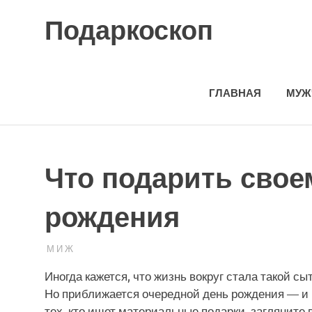
Skip
Подаркоскоп
to
content
Поможем
выбрать
что
ГЛАВНАЯ
МУЖ
подарить
Что подарить свое
рождения
20.03.2023
ПОДАРЧЕК
М И Ж
Иногда кажется, что жизнь вокруг стала такой сы
Но приближается очередной день рождения — и в
тех, кто ищет материальные подарки, загляните 