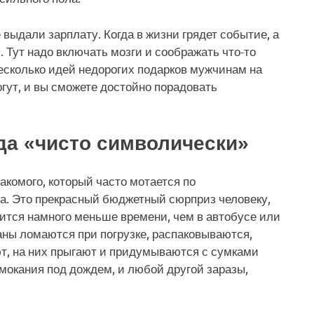
е выдали зарплату. Когда в жизни грядет событие, а
. Тут надо включать мозги и соображать что-то
есколько идей недорогих подарков мужчинам на
огут, и вы сможете достойно порадовать
да «чисто символически»
акомого, который часто мотается по
на. Это прекрасный бюджетный сюрприз человеку,
ится намного меньше времени, чем в автобусе или
аны ломаются при погрузке, распаковываются,
ают, на них прыгают и придумываются с сумками
ромокания под дождем, и любой другой заразы,