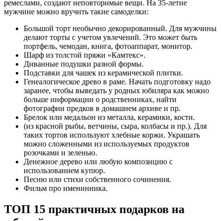
ремеслами, создают неповторимые вещи. На 35-летие
мужчине можно вручить такие самоделки:
Большой торт необычно декорированный. Для мужчины
делают торты с учетом увлечений. Это может быть
портфель, чемодан, книга, фотоаппарат, монитор.
Шарф из толстой пряжи «Камтекс».
Диванные подушки разной формы.
Подставки для чашек из керамической плитки.
Генеалогическое древо в раме. Начать подготовку надо
заранее, чтобы выведать у родных юбиляра как можно
больше информации о родственниках, найти
фотографии предков в домашнем архиве и пр.
Брелок или медальон из металла, керамики, кости.
(из красной рыбы, ветчины, сыра, колбасы и пр.). Для
таких тортов используют хлебные коржи. Украшать
можно сложенными из используемых продуктов
розочками и зеленью.
Денежное дерево или любую композицию с
использованием купюр.
Песню или стихи собственного сочинения.
Фильм про именинника.
ТОП 15 практичных подарков на