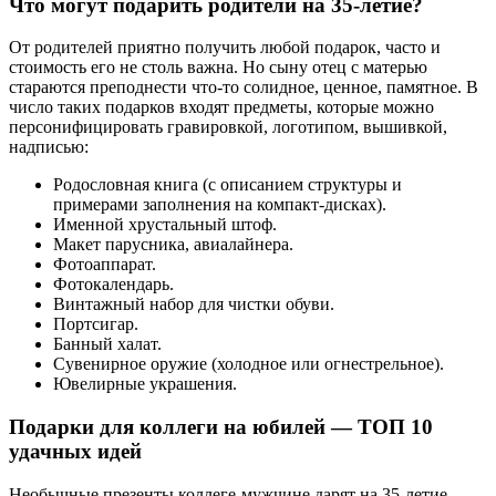
Что могут подарить родители на 35-летие?
От родителей приятно получить любой подарок, часто и
стоимость его не столь важна. Но сыну отец с матерью
стараются преподнести что-то солидное, ценное, памятное. В
число таких подарков входят предметы, которые можно
персонифицировать гравировкой, логотипом, вышивкой,
надписью:
Родословная книга (с описанием структуры и
примерами заполнения на компакт-дисках).
Именной хрустальный штоф.
Макет парусника, авиалайнера.
Фотоаппарат.
Фотокалендарь.
Винтажный набор для чистки обуви.
Портсигар.
Банный халат.
Сувенирное оружие (холодное или огнестрельное).
Ювелирные украшения.
Подарки для коллеги на юбилей — ТОП 10
удачных идей
Необычные презенты коллеге-мужчине дарят на 35-летие