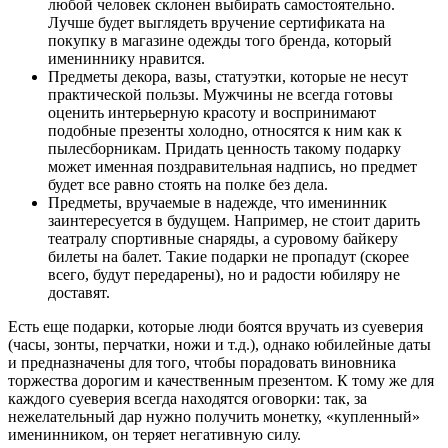
любой человек склонен выбирать самостоятельно.
Лучше будет выглядеть вручение сертификата на
покупку в магазине одежды того бренда, который
имениннику нравится.
Предметы декора, вазы, статуэтки, которые не несут
практической пользы. Мужчины не всегда готовы
оценить интерьерную красоту и воспринимают
подобные презенты холодно, относятся к ним как к
пылесборникам. Придать ценность такому подарку
может именная поздравительная надпись, но предмет
будет все равно стоять на полке без дела.
Предметы, вручаемые в надежде, что именинник
заинтересуется в будущем. Например, не стоит дарить
театралу спортивные снаряды, а суровому байкеру
билеты на балет. Такие подарки не пропадут (скорее
всего, будут передарены), но и радости юбиляру не
доставят.
Есть еще подарки, которые люди боятся вручать из суеверия
(часы, зонты, перчатки, ножи и т.д.), однако юбилейные даты
и предназначены для того, чтобы порадовать виновника
торжества дорогим и качественным презентом. К тому же для
каждого суеверия всегда находятся оговорки: так, за
нежелательный дар нужно получить монетку, «купленный»
именинником, он теряет негативную силу.