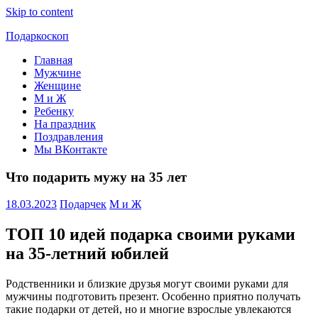
Skip to content
Подаркоскоп
Главная
Поможем
Мужчине
выбрать
Женщине
что
М и Ж
подарить
Ребенку
На праздник
Поздравления
Мы ВКонтакте
Что подарить мужу на 35 лет
18.03.2023
Подарчек
М и Ж
ТОП 10 идей подарка своими руками
на 35-летний юбилей
Родственники и близкие друзья могут своими руками для
мужчины подготовить презент. Особенно приятно получать
такие подарки от детей, но и многие взрослые увлекаются