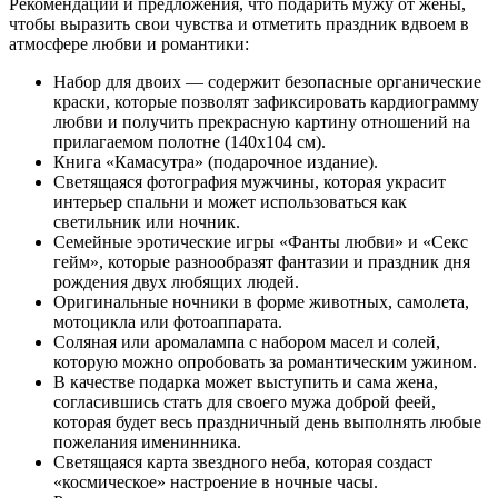
Рекомендации и предложения, что подарить мужу от жены,
чтобы выразить свои чувства и отметить праздник вдвоем в
атмосфере любви и романтики:
Набор для двоих — содержит безопасные органические
краски, которые позволят зафиксировать кардиограмму
любви и получить прекрасную картину отношений на
прилагаемом полотне (140х104 см).
Книга «Камасутра» (подарочное издание).
Светящаяся фотография мужчины, которая украсит
интерьер спальни и может использоваться как
светильник или ночник.
Семейные эротические игры «Фанты любви» и «Секс
гейм», которые разнообразят фантазии и праздник дня
рождения двух любящих людей.
Оригинальные ночники в форме животных, самолета,
мотоцикла или фотоаппарата.
Соляная или аромалампа с набором масел и солей,
которую можно опробовать за романтическим ужином.
В качестве подарка может выступить и сама жена,
согласившись стать для своего мужа доброй феей,
которая будет весь праздничный день выполнять любые
пожелания именинника.
Светящаяся карта звездного неба, которая создаст
«космическое» настроение в ночные часы.