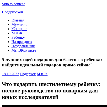
Skip to content
Подаркоскоп
Главная
Поможем
Мужчине
выбрать
Женщине
что
М и Ж
подарить
Ребенку
На праздник
Поздравления
Мы ВКонтакте
5 лучших идей подарков для 6-летнего ребенка:
найдите идеальный подарок прямо сейчас!
18.10.2023
Подарчек
М и Ж
Что подарить шестилетнему ребенку:
полное руководство по подаркам для
юных исследователей