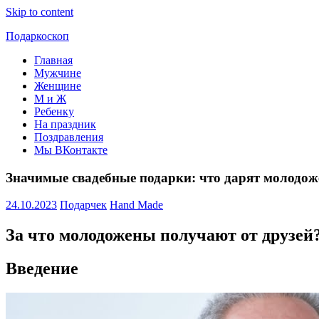
Skip to content
Подаркоскоп
Главная
Поможем
Мужчине
выбрать
Женщине
что
М и Ж
подарить
Ребенку
На праздник
Поздравления
Мы ВКонтакте
Значимые свадебные подарки: что дарят молодож
24.10.2023
Подарчек
Hand Made
За что молодожены получают от друзей
Введение