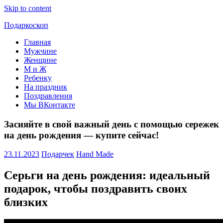
Skip to content
Подаркоскоп
Главная
Поможем
Мужчине
выбрать
Женщине
что
М и Ж
подарить
Ребенку
На праздник
Поздравления
Мы ВКонтакте
Засияйте в свой важный день с помощью сережек
на день рождения — купите сейчас!
23.11.2023
Подарчек
Hand Made
Серьги на день рождения: идеальный
подарок, чтобы поздравить своих
близких