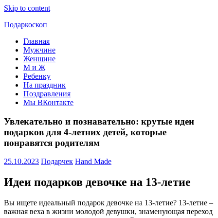
Skip to content
Подаркоскоп
Главная
Поможем
Мужчине
выбрать
Женщине
что
М и Ж
подарить
Ребенку
На праздник
Поздравления
Мы ВКонтакте
Увлекательно и познавательно: крутые идеи
подарков для 4-летних детей, которые
понравятся родителям
25.10.2023
Подарчек
Hand Made
Идеи подарков девочке на 13-летие
Вы ищете идеальный подарок девочке на 13-летие? 13-летие –
важная веха в жизни молодой девушки, знаменующая переход