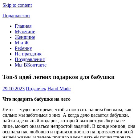
Skip to content
Подаркоскоп
Главная
Поможем
Мужчине
выбрать
Женщине
что
М и Ж
подарить
Ребенку
На праздник
Поздравления
Мы ВКонтакте
Топ-5 идей летних подарков для бабушки
29.10.2023
Подарчек
Hand Made
Что подарить бабушке на лето
Лето — чудесное время, чтобы показать нашим близким, как
сильно мы заботимся о них. А когда дело касается бабушки,
найти идеальный подарок, который вызовет улыбку на ее
лице, может оказаться непростой задачей. В конце концов, она
осыпала нас любовью и привязанностью на протяжении всей
нашей жизни, и теперь пришло время дать ей почувствовать