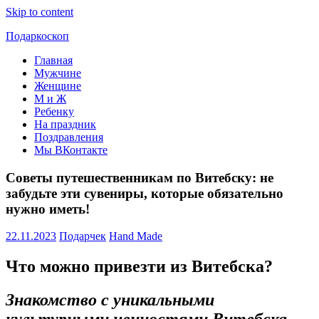
Skip to content
Подаркоскоп
Главная
Поможем
Мужчине
выбрать
Женщине
что
М и Ж
подарить
Ребенку
На праздник
Поздравления
Мы ВКонтакте
Советы путешественникам по Витебску: не
забудьте эти сувениры, которые обязательно
нужно иметь!
22.11.2023
Подарчек
Hand Made
Что можно привезти из Витебска?
Знакомство с уникальными