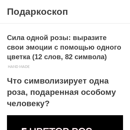
Skip
Подаркоскоп
to
content
Поможем
выбрать
что
Сила одной розы: выразите
подарить
свои эмоции с помощью одного
цветка (12 слов, 82 символа)
27.10.2023
ПОДАРЧЕК
HAND MADE
Что символизирует одна
роза, подаренная особому
человеку?