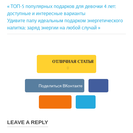
Previous
ТОП-5 популярных подарков для девочки 4 лет:
Навигация
доступные и интересные варианты
Post:
Next
Удивите папу идеальным подарком энергетического
по
Post:
напитка: заряд энергии на любой случай
записям
ОТЛИЧНАЯ СТАТЬЯ
0
LEAVE A REPLY