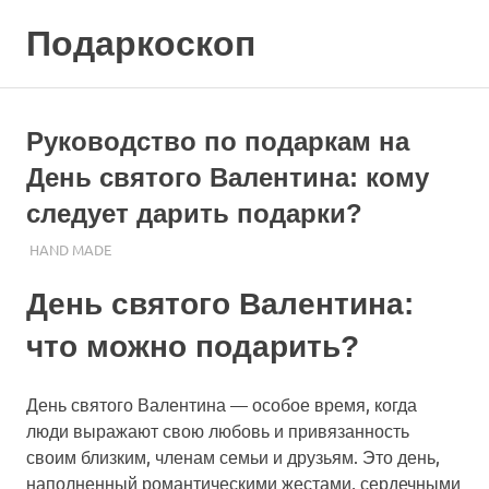
Skip
Подаркоскоп
to
content
Поможем
выбрать
что
Руководство по подаркам на
подарить
День святого Валентина: кому
следует дарить подарки?
23.10.2023
ПОДАРЧЕК
HAND MADE
День святого Валентина:
что можно подарить?
День святого Валентина — особое время, когда
люди выражают свою любовь и привязанность
своим близким, членам семьи и друзьям. Это день,
наполненный романтическими жестами, сердечными