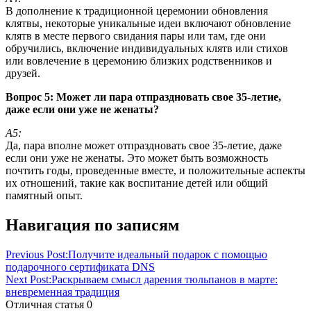
В дополнение к традиционной церемонии обновления
клятвы, некоторые уникальные идеи включают обновление
клятв в месте первого свидания пары или там, где они
обручились, включение индивидуальных клятв или стихов
или вовлечение в церемонию близких родственников и
друзей.
Вопрос 5: Может ли пара отпраздновать свое 35-летие,
даже если они уже не женаты?
А5:
Да, пара вполне может отпраздновать свое 35-летие, даже
если они уже не женаты. Это может быть возможность
почтить годы, проведенные вместе, и положительные аспекты
их отношений, такие как воспитание детей или общий
памятный опыт.
Навигация по записям
Previous Post:
Получите идеальный подарок с помощью
подарочного сертификата DNS
Next Post:
Раскрываем смысл дарения тюльпанов в марте:
вневременная традиция
Отличная статья
0