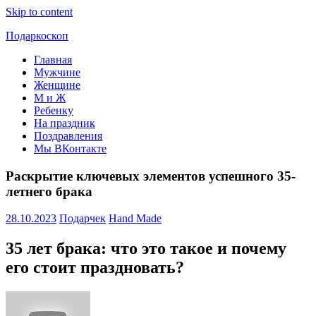
Skip to content
Подаркоскоп
Главная
Поможем
Мужчине
выбрать
Женщине
что
М и Ж
подарить
Ребенку
На праздник
Поздравления
Мы ВКонтакте
Раскрытие ключевых элементов успешного 35-
летнего брака
28.10.2023
Подарчек
Hand Made
35 лет брака: что это такое и почему
его стоит праздновать?