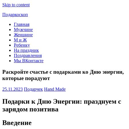
Skip to content
Подаркоскоп
Главная
Поможем
Мужчине
выбрать
Женщине
что
М и Ж
подарить
Ребенку
На праздник
Поздравления
Мы ВКонтакте
Раскройте счастье с подарками ко Дню энергии,
которые порадуют
25.11.2023
Подарчек
Hand Made
Подарки к Дню Энергии: празднуем с
зарядом позитива
Введение