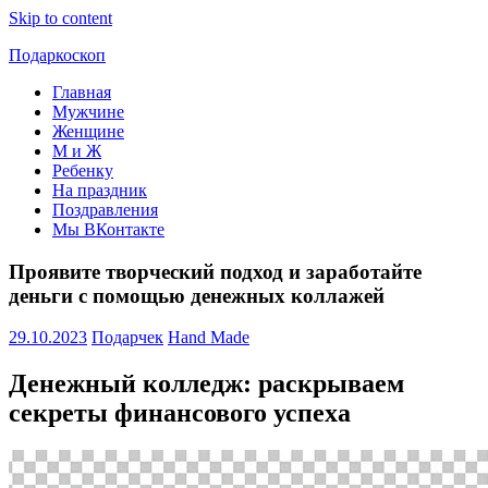
Skip to content
Подаркоскоп
Главная
Поможем
Мужчине
выбрать
Женщине
что
М и Ж
подарить
Ребенку
На праздник
Поздравления
Мы ВКонтакте
Проявите творческий подход и заработайте
деньги с помощью денежных коллажей
29.10.2023
Подарчек
Hand Made
Денежный колледж: раскрываем
секреты финансового успеха