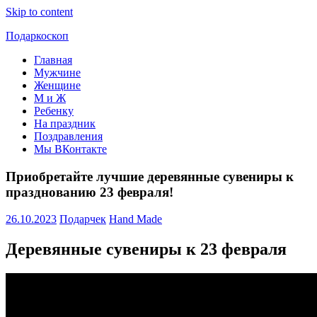
Skip to content
Подаркоскоп
Главная
Поможем
Мужчине
выбрать
Женщине
что
М и Ж
подарить
Ребенку
На праздник
Поздравления
Мы ВКонтакте
Приобретайте лучшие деревянные сувениры к
празднованию 23 февраля!
26.10.2023
Подарчек
Hand Made
Деревянные сувениры к 23 февраля