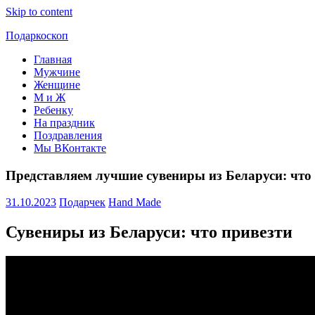
Skip to content
Подаркоскоп
Главная
Поможем
Мужчине
выбрать
Женщине
что
М и Ж
подарить
Ребенку
На праздник
Поздравления
Мы ВКонтакте
Представляем лучшие сувениры из Беларуси: что
31.10.2023
Подарчек
Hand Made
Сувениры из Беларуси: что привезти