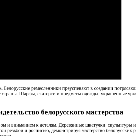
ь. Белорусские ремесленники преуспевают в создании потрясаю
е страны. Шарфы, скатерти и предметы одежды, украшенные ярк
видетельство белорусского мастерства
вом и вниманием к деталям. Деревянные шкатулки, скульптуры и
й резьбой и росписью, демонстрируя мастерство белорусских р
сства.