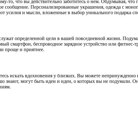
у-то, что вы действительно заботитесь о нем. Обдумывая, что 
ное сообщение. Персонализированные украшения, одежда с моно
т усилия и мысли, вложенные в выбор уникального подарка спе
 служат определенной цели в вашей повседневной жизни. Подума
вый смартфон, беспроводное зарядное устройство или фитнес-тр
чи проще и приятнее.
яйтесь искать вдохновения у близких. Вы можете непринужденно н
ошо знают, могут быть идеи и идеи, о которых вы не подумали.
ниям.