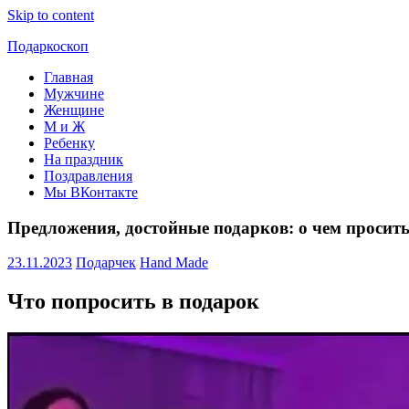
Skip to content
Подаркоскоп
Главная
Поможем
Мужчине
выбрать
Женщине
что
М и Ж
подарить
Ребенку
На праздник
Поздравления
Мы ВКонтакте
Предложения, достойные подарков: о чем просить
23.11.2023
Подарчек
Hand Made
Что попросить в подарок