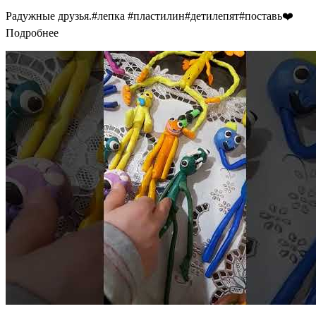
Радужные друзья.#лепка #пластилин#детилепят#поставь❤️
Подробнее