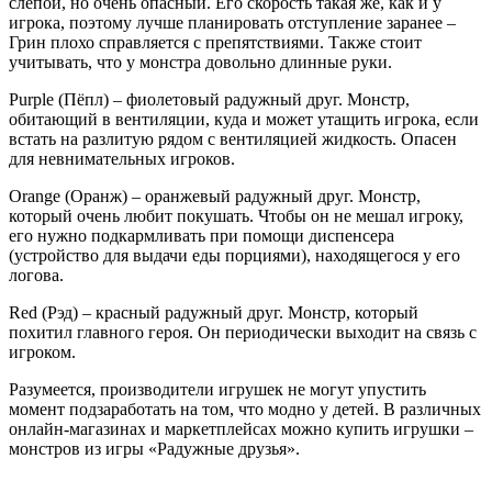
слепой, но очень опасный. Его скорость такая же, как и у
игрока, поэтому лучше планировать отступление заранее –
Грин плохо справляется с препятствиями. Также стоит
учитывать, что у монстра довольно длинные руки.
Purple (Пёпл) – фиолетовый радужный друг. Монстр,
обитающий в вентиляции, куда и может утащить игрока, если
встать на разлитую рядом с вентиляцией жидкость. Опасен
для невнимательных игроков.
Orange (Оранж) – оранжевый радужный друг. Монстр,
который очень любит покушать. Чтобы он не мешал игроку,
его нужно подкармливать при помощи диспенсера
(устройство для выдачи еды порциями), находящегося у его
логова.
Red (Рэд) – красный радужный друг. Монстр, который
похитил главного героя. Он периодически выходит на связь с
игроком.
Разумеется, производители игрушек не могут упустить
момент подзаработать на том, что модно у детей. В различных
онлайн-магазинах и маркетплейсах можно купить игрушки –
монстров из игры «Радужные друзья».