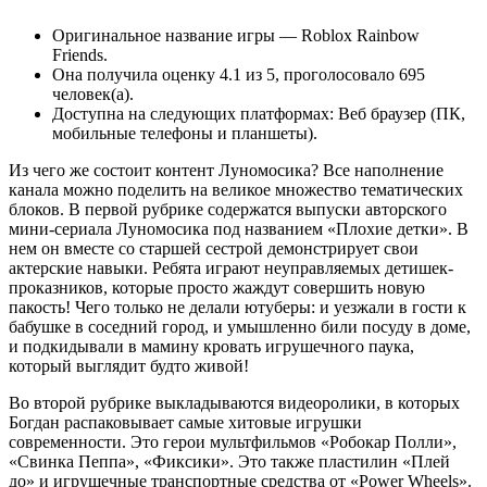
Оригинальное название игры — Roblox Rainbow
Friends.
Она получила оценку 4.1 из 5, проголосовало 695
человек(а).
Доступна на следующих платформах: Веб браузер (ПК,
мобильные телефоны и планшеты).
Из чего же состоит контент Луномосика? Все наполнение
канала можно поделить на великое множество тематических
блоков. В первой рубрике содержатся выпуски авторского
мини-сериала Луномосика под названием «Плохие детки». В
нем он вместе со старшей сестрой демонстрирует свои
актерские навыки. Ребята играют неуправляемых детишек-
проказников, которые просто жаждут совершить новую
пакость! Чего только не делали ютуберы: и уезжали в гости к
бабушке в соседний город, и умышленно били посуду в доме,
и подкидывали в мамину кровать игрушечного паука,
который выглядит будто живой!
Во второй рубрике выкладываются видеоролики, в которых
Богдан распаковывает самые хитовые игрушки
современности. Это герои мультфильмов «Робокар Полли»,
«Свинка Пеппа», «Фиксики». Это также пластилин «Плей
до» и игрушечные транспортные средства от «Power Wheels».