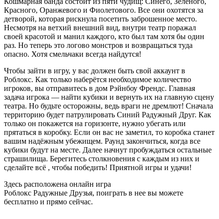
Кошмарная банда состоит из пяти чудищ: Синего, Зелёного,
Красного, Оранжевого и Фиолетового. Все они охотятся за
детворой, которая рискнула посетить заброшенное место.
Несмотря на ветхий внешний вид, внутри театр поражал
своей красотой и манил каждого, кто был там хотя бы один
раз. Но теперь это логово монстров и возвращаться туда
опасно. Хотя смельчаки всегда найдутся!
Чтобы зайти в игру, у вас должен быть свой аккаунт в
Роблокс. Как только наберётся необходимое количество
игроков, вы отправитесь в дом Рэйнбоу Френдс. Главная
задача игрока — найти кубики и вернуть их на главную сцену
театра. Но будьте осторожны, ведь враги не дремлют! Сначала
территорию будет патрулировать Синий Радужный Друг. Как
только он покажется на горизонте, нужно убегать или
прятаться в коробку. Если он вас не заметил, то коробка станет
вашим надёжным убежищем. Раунд закончиться, когда все
кубики будут на месте. Далее начнут пробуждаться остальные
страшилища. Берегитесь столкновения с каждым из них и
сделайте всё , чтобы победить! Приятной игры и удачи!
Здесь расположена онлайн игра
Роблокс Радужные Друзья, поиграть в нее вы можете
бесплатно и прямо сейчас.