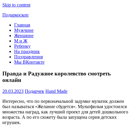
Skip to content
Подаркоскоп
Главная
Поможем
Мужчине
выбрать
Женщине
что
М и Ж
подарить
Ребенку
На праздник
Поздравления
Мы ВКонтакте
Правда и Радужное королевство смотреть
онлайн
20.03.2023
Подарчек
Hand Made
Интересно, что по первоначальной задумке мультик должен
был называться «Желание сбудется». Мультфильм удостоился
множества наград, как лучший проект для детей дошкольного
возраста. А по его сюжету была запущена серия детских
игрушек.