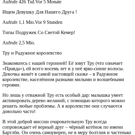
Aufrufe 426 Tsd.Vor 5 Monate
Ищем Девушку Для Нашего Друга !
Aufrufe 1,1 Mio.Vor 9 Stunden
Типы Подружек Со Светой Кемер!
Aufrufe 2,5 Mio.
Тру и Радужное королевство
Знакомьтесь с нашей героиней! Её зовут Тру (что означает
«Правда»), ей всего восемь лет и у неё ярко-синие волосы.
Девочка живёт в самой настоящей сказке – в Радужном
королевстве, населённом разными милыми и волшебными
героями.
Но лишь у отважной Тру есть особый дар: малышка умеет
активировать дерево желаний, с помощью которого можно
решить любые проблемы. А в королевстве они случаются
довольно часто!
В этой доброй миссии очаровательную Тру всегда
сопровождает её верный друг – чёрный котёнок по имени
Бартлби. Он очень самоуверен, не в меру болтлив и частенько