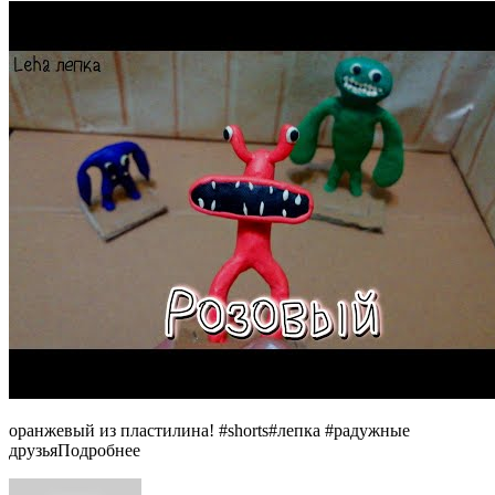
оранжевый из пластилина! #shorts#лепка #радужные
друзьяПодробнее