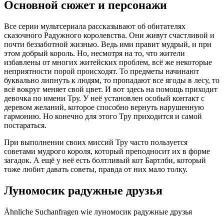
Основной сюжет и персонажи
Все серии мультсериала рассказывают об обитателях
сказочного Радужного королевства. Они живут счастливой и
почти беззаботной жизнью. Ведь ими правит мудрый, и при
этом добрый король. Но, несмотря на то, что жители
избавлены от многих житейских проблем, всё же некоторые
неприятности порой происходят. То предметы начинают
буквально липнуть к людям, то пропадают все ягоды в лесу, то
всё вокруг меняет свой цвет. И вот здесь на помощь приходит
девочка по имени Тру. У неё установлен особый контакт с
деревом желаний, которое способно вернуть нарушенную
гармонию. Но конечно для этого Тру приходится и самой
постараться.
При выполнении своих миссий Тру часто пользуется
советами мудрого короля, который преподносит их в форме
загадок. А ещё у неё есть болтливый кот Бартлби, который
тоже любит давать советы, правда от них мало толку.
Луномосик радужные друзья
Ähnliche Suchanfragen wie луномосик радужные друзья