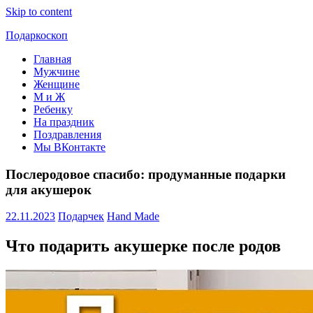
Skip to content
Подаркоскоп
Главная
Поможем
Мужчине
выбрать
Женщине
что
М и Ж
подарить
Ребенку
На праздник
Поздравления
Мы ВКонтакте
Послеродовое спасибо: продуманные подарки
для акушерок
22.11.2023
Подарчек
Hand Made
Что подарить акушерке после родов