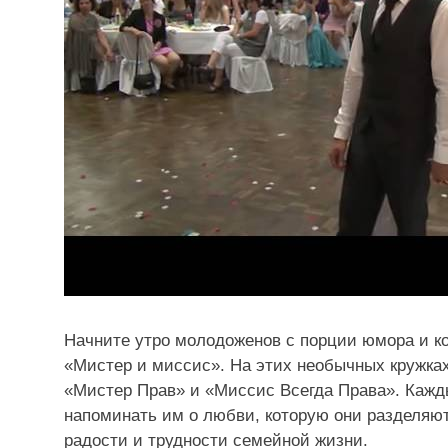
Начните утро молодоженов с порции юмора и к
«Мистер и миссис». На этих необычных кружках
«Мистер Прав» и «Миссис Всегда Права». Кажды
напоминать им о любви, которую они разделяют
радости и трудности семейной жизни.