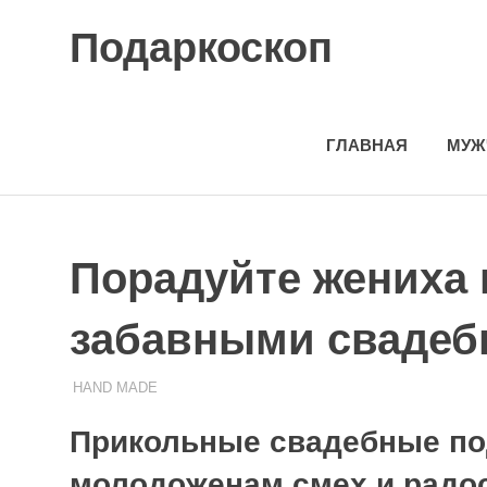
Skip
Подаркоскоп
to
content
Поможем
выбрать
что
ГЛАВНАЯ
МУЖ
подарить
Порадуйте жениха 
забавными свадеб
HAND MADE
24.11.2023
ПОДАРЧЕК
Прикольные свадебные по
молодоженам смех и радо