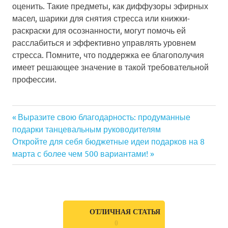
оценить. Такие предметы, как диффузоры эфирных
масел, шарики для снятия стресса или книжки-
раскраски для осознанности, могут помочь ей
расслабиться и эффективно управлять уровнем
стресса. Помните, что поддержка ее благополучия
имеет решающее значение в такой требовательной
профессии.
Previous
Выразите свою благодарность: продуманные
Навигация
подарки танцевальным руководителям
Post:
Next
Откройте для себя бюджетные идеи подарков на 8
по
Post:
марта с более чем 500 вариантами!
записям
ОТЛИЧНАЯ СТАТЬЯ
0