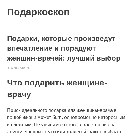
Skip
Подаркоскоп
to
content
Поможем
выбрать
что
Подарки, которые произведут
подарить
впечатление и порадуют
женщин-врачей: лучший выбор
26.11.2023
ПОДАРЧЕК
HAND MADE
Что подарить женщине-
врачу
Поиск идеального подарка для женщины-врача в
вашей жизни может быть одновременно интересным
и сложным. Независимо от того, является ли она
другом, членом семьи или коллегой, важно выбрать