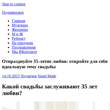
Skip to content
Подаркоскоп
Главная
Поможем
Мужчине
выбрать
Женщине
что
М и Ж
подарить
Ребенку
На праздник
Поздравления
Мы ВКонтакте
Отпразднуйте 35-летие любви: откройте для себя
идеальную тему свадьбы
14.10.2023
Подарчек
Hand Made
Какой свадьбы заслуживают 35 лет
любви?