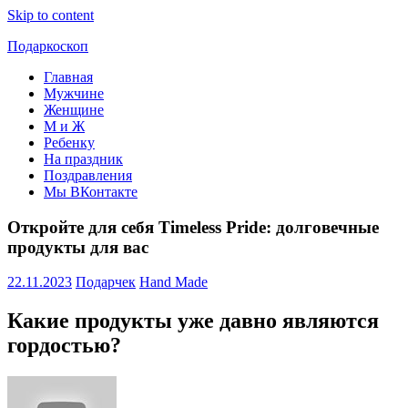
Skip to content
Подаркоскоп
Главная
Поможем
Мужчине
выбрать
Женщине
что
М и Ж
подарить
Ребенку
На праздник
Поздравления
Мы ВКонтакте
Откройте для себя Timeless Pride: долговечные
продукты для вас
22.11.2023
Подарчек
Hand Made
Какие продукты уже давно являются
гордостью?