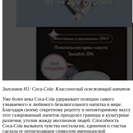
Заголовок H1: Coca-Cola: Классический освежающий напиток
Уже более века Coca-Cola удерживает позицию самого
узнаваемого и любимого безалкогольного напитка в мире.
Благодаря своему секретному рецепту и неповторимому вкусу
этот газированный напиток преодолел границы и культурные
различия, утолив жажду миллионов людей. Способность
Coca-Cola вызывать чувства ностальгии, единения и счастья
сделала ее непреходящим символом американской