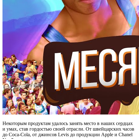
Некоторым продуктам удалось занять место в наших сердцах
и умах, став гордостью своей отрасли. От швейцарских часов
до Coca-Cola, от джинсов Levis до продукции Apple и Chanel