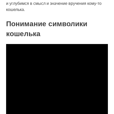
и углубимся в смысл и значение вручения кому-то
кошелька.
Понимание символики
кошелька