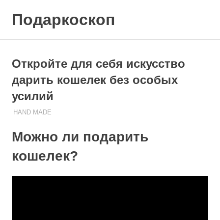
Skip
Подаркоскоп
to
content
Поможем
выбрать
что
Откройте для себя искусство
подарить
дарить кошелек без особых
усилий
24.11.2023
ПОДАРЧЕК
HAND MADE
Можно ли подарить
кошелек?