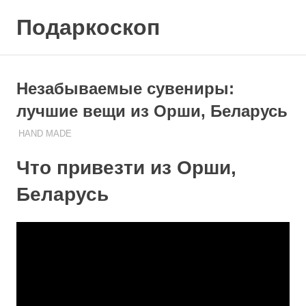
Skip
Подаркоскоп
to
content
Поможем
выбрать
что
Незабываемые сувениры:
подарить
лучшие вещи из Орши, Беларусь
HAND MADE
26.11.2023
ПОДАРЧЕК
Что привезти из Орши,
Беларусь