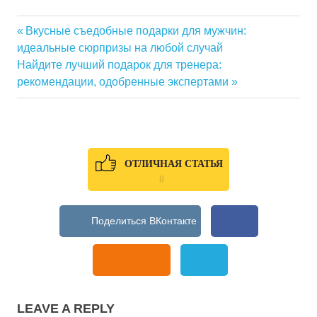
Previous
Вкусные съедобные подарки для мужчин:
Навигация
идеальные сюрпризы на любой случай
Post:
Next
Найдите лучший подарок для тренера:
по
Post:
рекомендации, одобренные экспертами
записям
ОТЛИЧНАЯ СТАТЬЯ
0
LEAVE A REPLY