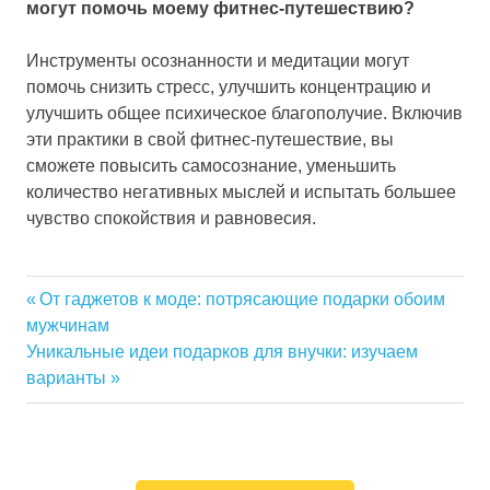
могут помочь моему фитнес-путешествию?
Инструменты осознанности и медитации могут
помочь снизить стресс, улучшить концентрацию и
улучшить общее психическое благополучие. Включив
эти практики в свой фитнес-путешествие, вы
сможете повысить самосознание, уменьшить
количество негативных мыслей и испытать большее
чувство спокойствия и равновесия.
Previous
От гаджетов к моде: потрясающие подарки обоим
Навигация
мужчинам
Post:
Next
Уникальные идеи подарков для внучки: изучаем
по
Post:
варианты
записям