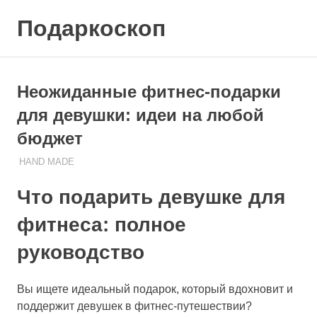
Skip
Подаркоскоп
to
content
Поможем
выбрать
что
Неожиданные фитнес-подарки
подарить
для девушки: идеи на любой
бюджет
22.11.2023
ПОДАРЧЕК
HAND MADE
Что подарить девушке для
фитнеса: полное
руководство
Вы ищете идеальный подарок, который вдохновит и
поддержит девушек в фитнес-путешествии?