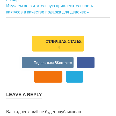
по
Next
Изучаем восхитительную привлекательность
Post:
кактусов в качестве подарка для девочек
записям
ОТЛИЧНАЯ СТАТЬЯ
0
LEAVE A REPLY
Ваш адрес email не будет опубликован.