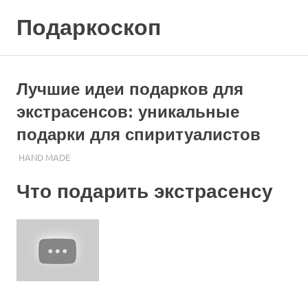
Skip
Подаркоскоп
to
content
Поможем
выбрать
что
Лучшие идеи подарков для
подарить
экстрасенсов: уникальные
подарки для спиритуалистов
22.11.2023
ПОДАРЧЕК
HAND MADE
Что подарить экстрасенсу