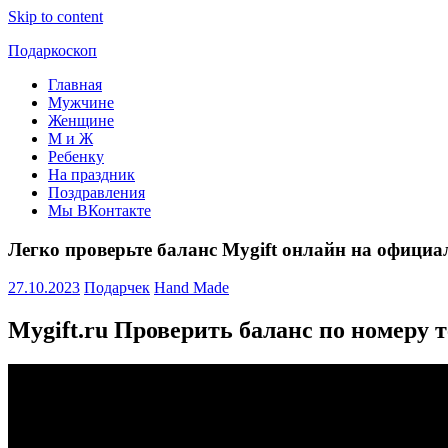
Skip to content
Подаркоскоп
Главная
Поможем
Мужчине
выбрать
Женщине
что
М и Ж
подарить
Ребенку
На праздник
Поздравления
Мы ВКонтакте
Легко проверьте баланс Mygift онлайн на официа
27.10.2023
Подарчек
Hand Made
Mygift.ru Проверить баланс по номеру 