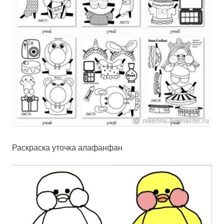
Раскраска уточка алафанфан