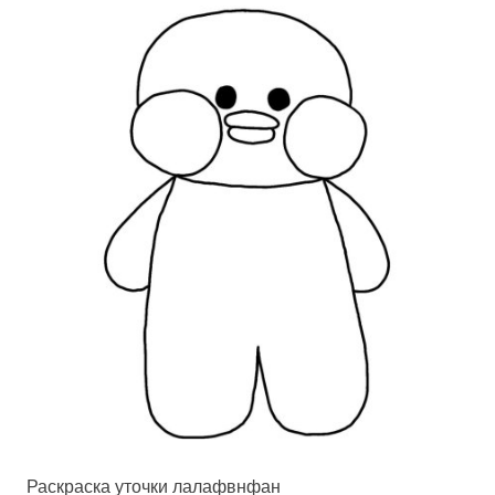
Раскраска уточки лалафвнфан