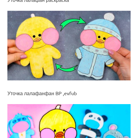
Уточка лалафанфан BP ,evfub