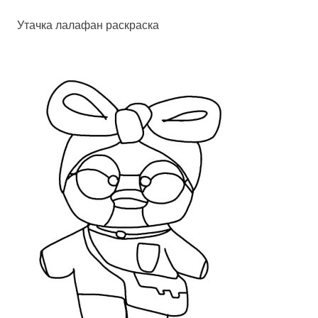
Утачка лалафан раскраска