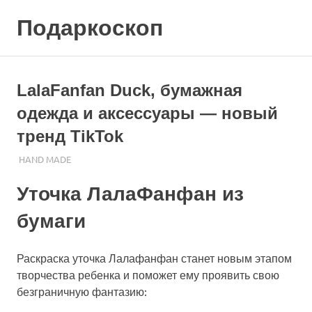
Skip
Подаркоскоп
to
content
Поможем
выбрать
что
LalaFanfan Duck, бумажная
подарить
одежда и аксессуары — новый
тренд TikTok
17.03.2023
ПОДАРЧЕК
HAND MADE
Уточка ЛалаФанфан из
бумаги
Раскраска уточка Лалафанфан станет новым этапом
творчества ребенка и поможет ему проявить свою
безграничную фантазию: