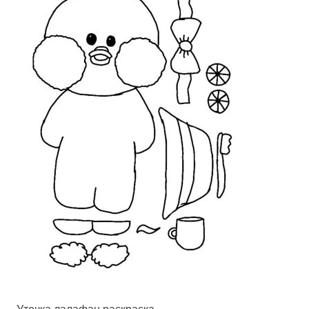
Уточка лалафан раскраска