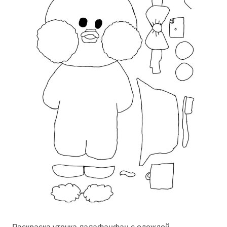
Раскраска уточка лалафанфан с одеждой