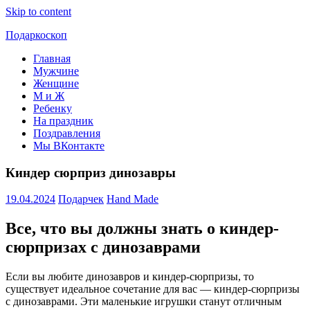
Skip to content
Подаркоскоп
Главная
Поможем
Мужчине
выбрать
Женщине
что
М и Ж
подарить
Ребенку
На праздник
Поздравления
Мы ВКонтакте
Киндер сюрприз динозавры
19.04.2024
Подарчек
Hand Made
Все, что вы должны знать о киндер-
сюрпризах с динозаврами
Если вы любите динозавров и киндер-сюрпризы, то
существует идеальное сочетание для вас — киндер-сюрпризы
с динозаврами. Эти маленькие игрушки станут отличным