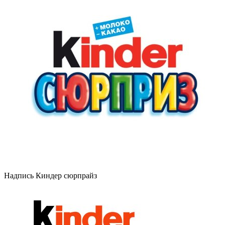
Надпись Киндер сюрпрайз