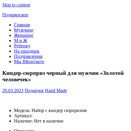
Skip to content
Подаркоскоп
Главная
Поможем
Мужчине
выбрать
Женщине
что
М и Ж
подарить
Ребенку
На праздник
Поздравления
Мы ВКонтакте
Киндер-сюрприз черный для мужчин «Золотой
человечек»
20.03.2023
Подарчек
Hand Made
Модель: Набор с киндер сюрпризом
Артикул:
Наличие: Нет в наличии
Описание