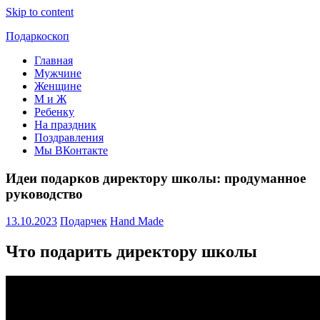
Skip to content
Подаркоскоп
Главная
Поможем
Мужчине
выбрать
Женщине
что
М и Ж
подарить
Ребенку
На праздник
Поздравления
Мы ВКонтакте
Идеи подарков директору школы: продуманное
руководство
13.10.2023
Подарчек
Hand Made
Что подарить директору школы