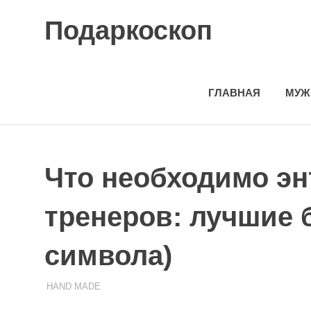
Skip
Подаркоскоп
to
content
Поможем
выбрать
что
ГЛАВНАЯ
МУЖ
подарить
Что необходимо эн
тренеров: лучшие б
символа)
HAND MADE
24.11.2023
ПОДАРЧЕК