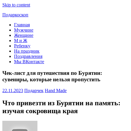
Skip to content
Подаркоскоп
Главная
Поможем
Мужчине
выбрать
Женщине
что
М и Ж
подарить
Ребенку
На праздник
Поздравления
Мы ВКонтакте
Чек-лист для путешествия по Бурятии:
сувениры, которые нельзя пропустить
22.11.2023
Подарчек
Hand Made
Что привезти из Бурятии на память:
изучая сокровища края