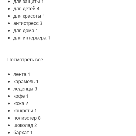
для защиты
1
для детей
4
для красоты
1
антистресс
3
для дома
1
для интерьера
1
Посмотреть все
лента
1
карамель
1
леденцы
3
кофе
1
кожа
2
конфеты
1
полиэстер
8
шоколад
2
бархат
1