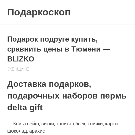
Skip
Подаркоскоп
to
content
Поможем
выбрать
что
Подарок подруге купить,
подарить
сравнить цены в Тюмени —
BLIZKO
06.08.2020
ПОДАРЧЕК
ЖЕНЩИНЕ
Доставка подарков,
подарочных наборов пермь
delta gift
— Книга сейф, виски, капитан блек, спички, карты,
шоколад, арахис