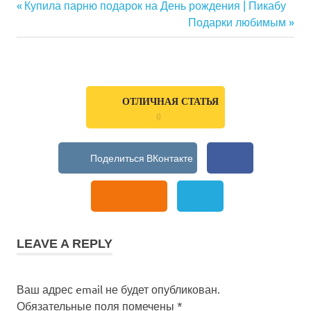
Previous
Купила парню подарок на День рождения | Пикабу
{amp}lt;met a name={amp}quot;yandex-
Навигация
Post:
Next
Подарки любимым
verification{amp}quot; content=
Post:
{amp}quot;735004417f8bbb57{amp}quot;
по
/{amp}gt;м
записям
ОТЛИЧНАЯ СТАТЬЯ
0
LEAVE A REPLY
Ваш адрес email не будет опубликован.
Обязательные поля помечены
*