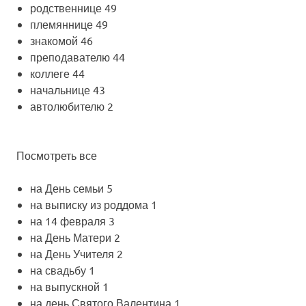
родственнице
49
племяннице
49
знакомой
46
преподавателю
44
коллеге
44
начальнице
43
автолюбителю
2
Посмотреть все
на День семьи
5
на выписку из роддома
1
на 14 февраля
3
на День Матери
2
на День Учителя
2
на свадьбу
1
на выпускной
1
на день Святого Валентина
1