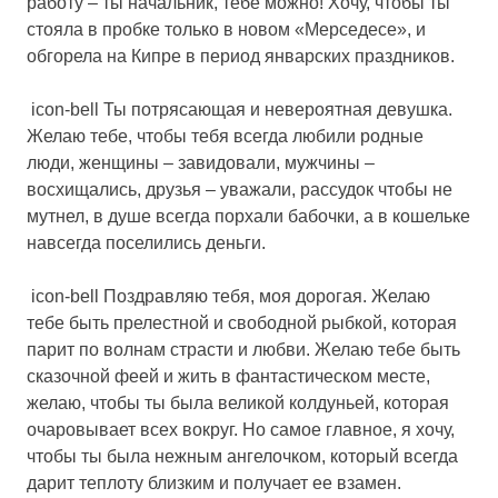
работу – ты начальник, тебе можно! Хочу, чтобы ты
стояла в пробке только в новом «Мерседесе», и
обгорела на Кипре в период январских праздников.
icon-bell Ты потрясающая и невероятная девушка.
Желаю тебе, чтобы тебя всегда любили родные
люди, женщины – завидовали, мужчины –
восхищались, друзья – уважали, рассудок чтобы не
мутнел, в душе всегда порхали бабочки, а в кошельке
навсегда поселились деньги.
icon-bell Поздравляю тебя, моя дорогая. Желаю
тебе быть прелестной и свободной рыбкой, которая
парит по волнам страсти и любви. Желаю тебе быть
сказочной феей и жить в фантастическом месте,
желаю, чтобы ты была великой колдуньей, которая
очаровывает всех вокруг. Но самое главное, я хочу,
чтобы ты была нежным ангелочком, который всегда
дарит теплоту близким и получает ее взамен.