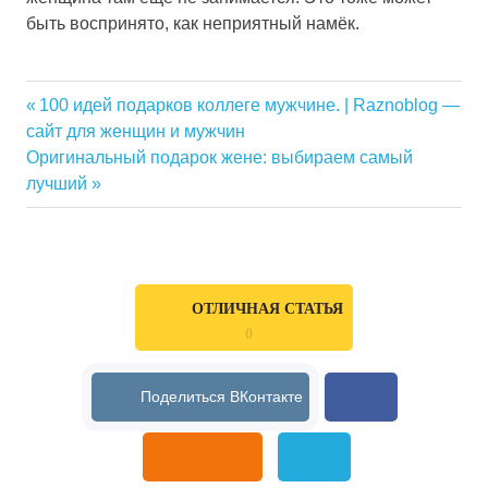
быть воспринято, как неприятный намёк.
женщине
Previous
100 идей подарков коллеге мужчине. | Raznoblog —
недорого
Навигация
сайт для женщин и мужчин
Post:
Next
Оригинальный подарок жене: выбираем самый
подарок
по
Post:
лучший
записям
ОТЛИЧНАЯ СТАТЬЯ
0