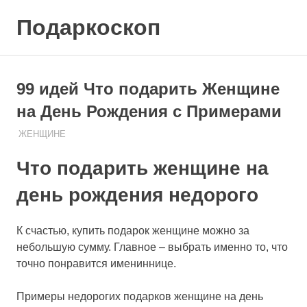
Skip
Подаркоскоп
to
content
Поможем
выбрать
что
99 идей Что подарить Женщине
подарить
на День Рождения с Примерами
08.08.2020
ПОДАРЧЕК
ЖЕНЩИНЕ
Что подарить женщине на
день рождения недорого
К счастью, купить подарок женщине можно за
небольшую сумму. Главное – выбрать именно то, что
точно понравится имениннице.
Примеры недорогих подарков женщине на день