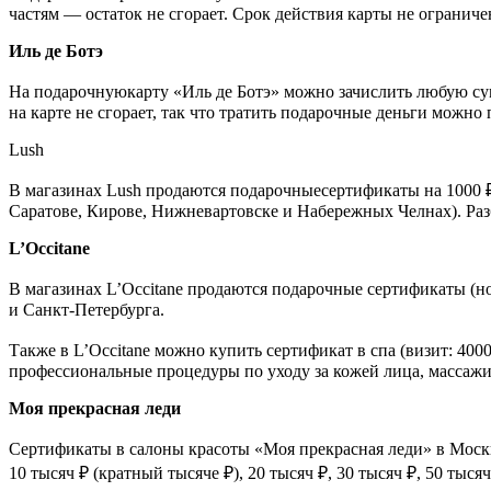
частям — остаток не сгорает. Срок действия карты не ограниче
Иль де Ботэ
На подарочнуюкарту «Иль де Ботэ» можно зачислить любую сумм
на карте не сгорает, так что тратить подарочные деньги можно 
Lush
В магазинах Lush продаются подарочныесертификаты на 1000 ₽
Саратове, Кирове, Нижневартовске и Набережных Челнах). Разби
L’Occitane
В магазинах L’Occitane продаются подарочные сертификаты (ном
и Санкт-Петербурга.
Также в L’Occitane можно купить сертификат в спа (визит: 4000
профессиональные процедуры по уходу за кожей лица, массажи,
Моя прекрасная леди
Сертификаты в салоны красоты «Моя прекрасная леди» в Москве
10 тысяч ₽ (кратный тысяче ₽), 20 тысяч ₽, 30 тысяч ₽, 50 тыс