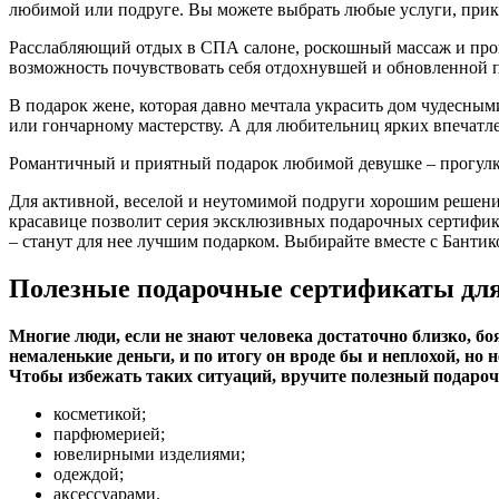
любимой или подруге. Вы можете выбрать любые услуги, прикл
Расслабляющий отдых в СПА салоне, роскошный массаж и проце
возможность почувствовать себя отдохнувшей и обновленной 
В
подарок жене
, которая давно мечтала украсить дом чудесны
или гончарному мастерству. А для любительниц ярких впечатле
Романтичный и приятный
подарок любимой девушке
– прогулк
Для активной, веселой и неутомимой подруги хорошим решение
красавице позволит серия эксклюзивных подарочных сертифик
– станут для нее лучшим подарком. Выбирайте вместе с Бантик
Полезные подарочные сертификаты д
Многие люди, если не знают человека достаточно близко, бо
немаленькие деньги, и по итогу он вроде бы и неплохой, но 
Чтобы избежать таких ситуаций, вручите полезный подаро
косметикой;
парфюмерией;
ювелирными изделиями;
одеждой;
аксессуарами.