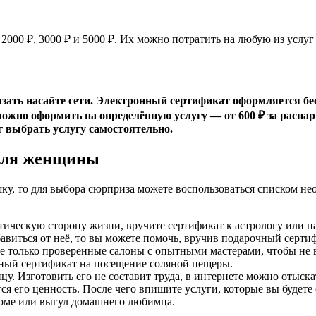
00 ₽, 3000 ₽ и 5000 ₽. Их можно потратить на любую из услуг са
зать насайте сети. Электронный сертификат оформляется бе
ожно оформить на определённую услугу — от 600 ₽ за распари
 выбрать услугу самостоятельно.
для женщины
ушку, то для выбора сюрприза можете воспользоваться списком
ическую сторону жизни, вручите сертификат к астрологу или на
авиться от неё, то вы можете помочь, вручив подарочный серти
 только проверенные салоны с опытными мастерами, чтобы не в
ный сертификат на посещение соляной пещеры.
у. Изготовить его не составит труда, в интернете можно отыск
я его ценность. После чего впишите услуги, которые вы будете
в доме или выгул домашнего любимца.