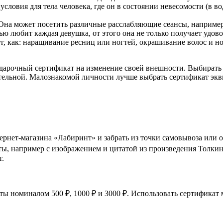
словия для тела человека, где он в состоянии невесомости (в 
Она может посетить различные расслабляющие сеансы, например
ью любит каждая девушка, от этого она не только получает удово
уг, как: наращивание ресниц или ногтей, окрашивание волос и но
дарочный сертификат на изменение своей внешности. Выбирать 
жительной. Малознакомой личности лучше выбрать сертификат эк
рнет-магазина «Лабиринт» и забрать из точки самовывоза или 
рты, например с изображением и цитатой из произведения Толкин
т.
ы номиналом 500 ₽, 1000 ₽ и 3000 ₽. Использовать сертификат м