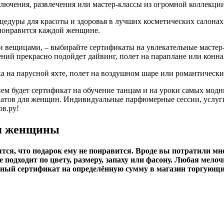
ючения, развлечения или мастер-классы из огромной коллекции 
дуры для красоты и здоровья в лучших косметических салонах 
понравится каждой женщине.
ми вещицами, – выбирайте сертификаты на увлекательные мастер-
ний прекрасно подойдет дайвинг, полет на параплане или конна
а на парусной яхте, полет на воздушном шаре или романтически
м будет сертификат на обучение танцам и на уроки самых модн
атов для женщин. Индивидуальные парфюмерные сессии, услуги
ов.ру!
ля женщины
ятся, что подарок ему не понравится. Вроде вы потратили мн
не подходит по цвету, размеру, запаху или фасону. Любая мел
чный сертификат на определённую сумму в магазин торгующи