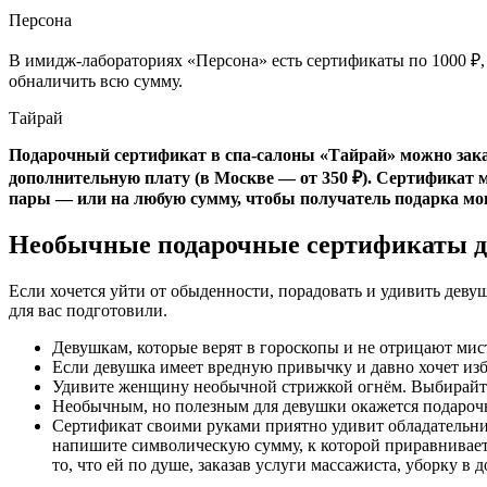
Персона
В имидж-лабораториях «Персона» есть сертификаты по 1000 ₽, 20
обналичить всю сумму.
Тайрай
Подарочный сертификат в спа-салоны «Тайрай» можно зака
дополнительную плату (в Москве — от 350 ₽). Сертификат м
пары — или на любую сумму, чтобы получатель подарка мог
Необычные подарочные сертификаты 
Если хочется уйти от обыденности, порадовать и удивить дев
для вас подготовили.
Девушкам, которые верят в гороскопы и не отрицают мист
Если девушка имеет вредную привычку и давно хочет изб
Удивите женщину необычной стрижкой огнём. Выбирайте
Необычным, но полезным для девушки окажется подароч
Сертификат своими руками приятно удивит обладательниц
напишите символическую сумму, к которой приравниваетс
то, что ей по душе, заказав услуги массажиста, уборку 