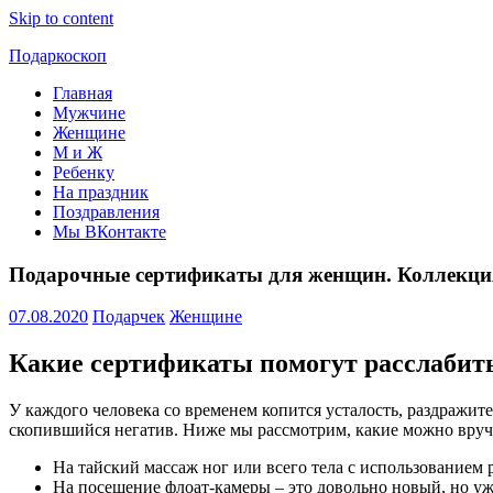
Skip to content
Подаркоскоп
Главная
Поможем
Мужчине
выбрать
Женщине
что
М и Ж
подарить
Ребенку
На праздник
Поздравления
Мы ВКонтакте
Подарочные сертификаты для женщин. Коллекция
07.08.2020
Подарчек
Женщине
Какие сертификаты помогут расслабит
У каждого человека со временем копится усталость, раздражит
скопившийся негатив. Ниже мы рассмотрим, какие можно вру
На тайский массаж ног или всего тела
с использованием р
На посещение флоат-камеры
– это довольно новый, но у