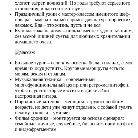
хлопот, затрат, волнений. Но годы требуют серьезного
отношения, и дар соответствует.
Праздничный ужин с мастер-классом именитого шеф-
повара
– замечательный вариант для натур творческих,
лакомок. Еда – это жизнь, пусть и не вся.
Курс массажа на дому
– польза вместе с удовольствием,
без всякой лишней суеты: для любимых хранительниц
домашнего очага.
Большое турне
– если кругосветка была в планах, самое
время их осуществить. Круговые маршруты есть по
морям, рекам и странам.
Музыкальная техника
– современный
многофункциональный центр или ретро-магнитофон,
чтобы слушать старые кассеты и диски. Или –
настроенная гитара.
Породистый котенок
– женщина в трудоспособном
возрасте, но дети уже живут отдельно, с собакой гулять
некому, а кошка – умиляет.
Фильм-хроника
– монтируется на основе сценария:
семейные, личные, служебные, бизнес-истории по фото
и видеофрагментам.