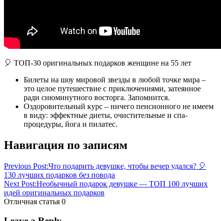
🎈 ТОП-30 оригинальных подарков женщине на 55 лет
Билеты на шоу мировой звезды в любой точке мира
–
это целое путешествие с приключениями, затеянное
ради сиюминутного восторга. Запомнится.
Оздоровительный курс
– ничего пенсионного не имеем
в виду: эффектные диеты, очистительные и спа-
процедуры, йога и пилатес.
женщине
Навигация по записям
подарок
Previous Post:
Что подарить девушке, чтобы вечер удался? 🎈
130 лучших подарков без повода
Next Post:
Необычный подарок девушке — ТОП 100 лучших
идей оригинальных подарков
Отличная статья
0
Leave a Reply