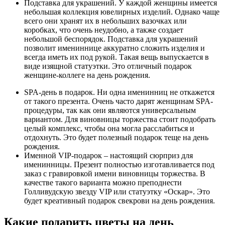
Подставка для украшений
. У каждой женщины имеется
небольшая коллекция ювелирных изделий. Однако чаще
всего они хранят их в небольших вазочках или
коробках, что очень неудобно, а также создает
небольшой беспорядок. Подставка для украшений
позволит имениннице аккуратно сложить изделия и
всегда иметь их под рукой. Такая вещь выпускается в
виде изящной статуэтки. Это отличный
подарок
женщине-коллеге на день рождения
.
SPA
-день в подарок
. Ни одна именинниц не откажется
от такого презента. Очень часто дарят женщинам SPA-
процедуры, так как они являются универсальным
вариантом. Для виновницы торжества стоит подобрать
целый комплекс, чтобы она могла расслабиться и
отдохнуть. Это будет полезный
подарок теще на день
рождения
.
Именной
VIP
-подарок
– настоящий сюрприз для
именинницы. Презент полностью изготавливается под
заказ с гравировкой имени виновницы торжества. В
качестве такого варианта можно преподнести
Голливудскую звезду VIP или статуэтку «Оскар». Это
будет креативный
подарок свекрови на день рождения
.
Какие подарить цветы на день