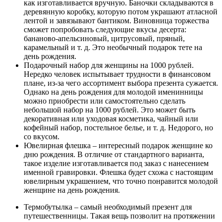
как изготавливается вручную. Баночки складываются в
деревянную коробку, которую потом украшают атласной
лентой и завязывают бантиком. Виновница торжества
сможет попробовать следующие вкусы десерта:
бананово-апельсиновый, цитрусовый, пряный,
карамельный и т. д. Это необычный
подарок тете на
день рождения
.
Подарочный набор для женщины на 1000 рублей
.
Нередко человек испытывает трудности в финансовом
плане, из-за чего ассортимент выбора презента сужается.
Однако на день рождения для молодой именинницы
можно приобрести или самостоятельно сделать
небольшой набор на 1000 рублей. Это может быть
декоративная или уходовая косметика, чайный или
кофейный набор, постельное белье, и т. д. Недорого, но
со вкусом.
Ювелирная флешка
– интересный подарок женщине ко
дню рождения. В отличие от стандартного варианта,
такое изделие изготавливается под заказ с нанесением
именной гравировки. Флешка будет схожа с настоящим
ювелирным украшением, что точно понравится молодой
женщине на день рождения.
Термобутылка
– самый необходимый презент для
путешественницы. Такая вещь позволит на протяжении