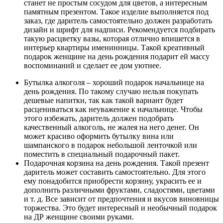
станет не простым сосудом для цветов, а интересным
памятным презентом. Такое изделие выполняется под
заказ, где даритель самостоятельно должен разработать
дизайн и шрифт для надписи. Рекомендуется подбирать
такую расцветку вазы, которая отлично впишется в
интерьер квартиры именинницы. Такой креативный
подарок женщине на день рождения подарит ей массу
воспоминаний и сделает ее дом уютнее.
Бутылка алкоголя
– хороший
подарок начальнице на
день рождения
. По такому случаю нельзя покупать
дешевые напитки, так как такой вариант будет
расцениваться как неуважение к начальнице. Чтобы
этого избежать, даритель должен подобрать
качественный алкоголь, не жалея на него денег. Он
может красиво оформить бутылку вина или
шампанского в подарок небольшой ленточкой или
поместить в специальный подарочный пакет.
Подарочная корзина на день рождения
. Такой презент
даритель может составить самостоятельно. Для этого
ему понадобится приобрести корзину, украсить ее и
дополнить различными фруктами, сладостями, цветами
и т. д. Все зависит от предпочтения и вкусов виновницы
торжества. Это будет интересный и необычный
подарок
на ДР женщине своими руками
.