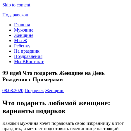
Skip to content
Подаркоскоп
Главная
Поможем
Мужчине
выбрать
Женщине
что
М и Ж
подарить
Ребенку
На праздник
Поздравления
Мы ВКонтакте
99 идей Что подарить Женщине на День
Рождения с Примерами
08.08.2020
Подарчек
Женщине
Что подарить любимой женщине:
варианты подарков
Каждый мужчина хочет порадовать свою избранницу в этот
праздник, и мечтает подготовить имениннице настоящий